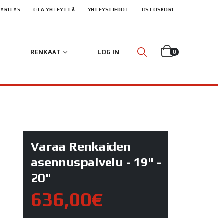
YRITYS
OTA YHTEYTTÄ
YHTEYSTIEDOT
OSTOSKORI
RENKAAT
LOG IN
0
Varaa Renkaiden
asennuspalvelu - 19" -
20"
636,00€