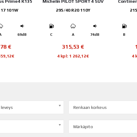
us Prime4 K135
Michelin PILOT SPORT 4 SUV
Continen
R17 101W
295/40 R20 110Y
215
A
69dB
C
A
74dB
B
,78
€
315,53
€
 559,12€
4 kpl: 1 262,12€
4 
 leveys
Renkaan korkeus
Märkäpito