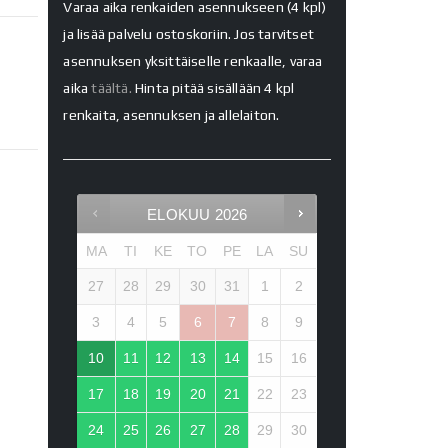
Varaa aika renkaiden asennukseen (4 kpl)
ja lisää palvelu ostoskoriin. Jos tarvitset
asennuksen yksittäiselle renkaalle, varaa
aika
täältä.
Hinta pitää sisällään 4 kpl
renkaita, asennuksen ja allelaiton.
ELOKUU
2026
MA
TI
KE
TO
PE
LA
SU
27
28
29
30
31
1
2
3
4
5
6
7
8
9
10
11
12
13
14
15
16
17
18
19
20
21
22
23
24
25
26
27
28
29
30