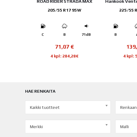
port TH202
ROAD RIDER STRADA MAX
Hankook Vent
110Y
205/55 R17 95W
225/55 
75dB
C
B
71dB
B
€
71,07
€
139
80€
4 kpl: 284,28€
4 kpl:
HAE RENKAITA
Kaikki tuotteet
Renkaan
Merkki
Malli