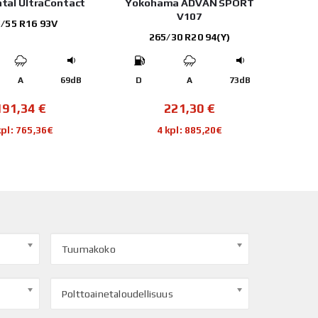
tal UltraContact
Yokohama ADVAN SPORT
Hank
V107
/55 R16 93V
265/30 R20 94(Y)
A
69dB
D
A
73dB
C
191,34
€
221,30
€
kpl: 765,36€
4 kpl: 885,20€
Tuumakoko
Polttoainetaloudellisuus