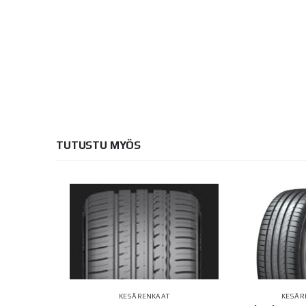
TUTUSTU MYÖS
AT
KESÄRENKAAT
KESÄR