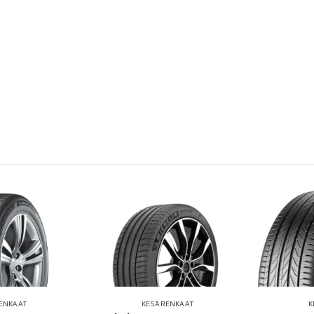
ENKAAT
KESÄRENKAAT
K