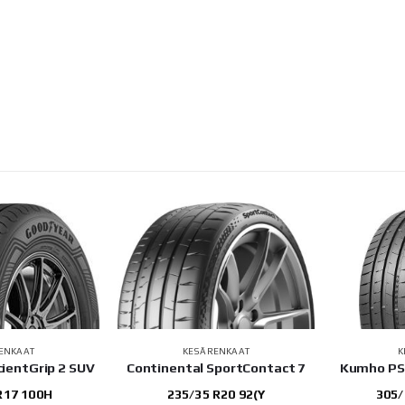
ENKAAT
KESÄRENKAAT
K
cientGrip 2 SUV
Continental SportContact 7
Kumho PS
R17 100H
235/35 R20 92(Y
305/