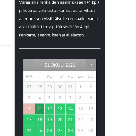
Varaa aika renkaiden asennukseen (4 kpl)
ja lisää palvelu ostoskoriin. Jos tarvitset
asennuksen yksittäiselle renkaalle, varaa
aika
täältä.
Hinta pitää sisällään 4 kpl
renkaita, asennuksen ja allelaiton.
ELOKUU
2026
MA
TI
KE
TO
PE
LA
SU
27
28
29
30
31
1
2
3
4
5
6
7
8
9
10
11
12
13
14
15
16
17
18
19
20
21
22
23
24
25
26
27
28
29
30