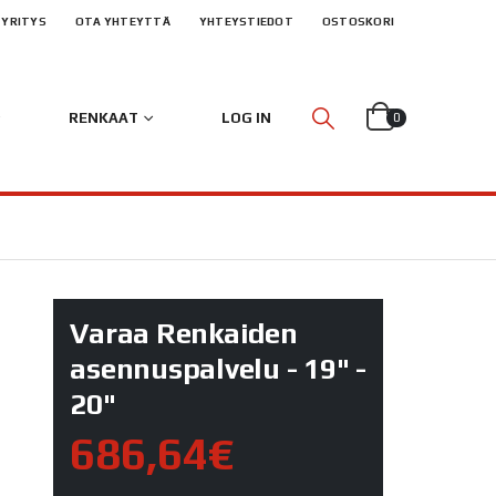
YRITYS
OTA YHTEYTTÄ
YHTEYSTIEDOT
OSTOSKORI
RENKAAT
LOG IN
0
Varaa Renkaiden
asennuspalvelu - 19" -
20"
686,64€