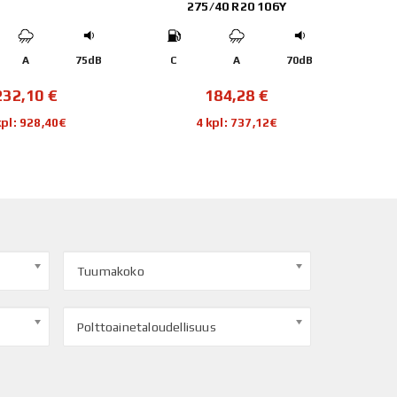
275/40 R20 106Y
A
75dB
C
A
70dB
C
232,10
€
184,28
€
kpl: 928,40€
4 kpl: 737,12€
Tuumakoko
Polttoainetaloudellisuus