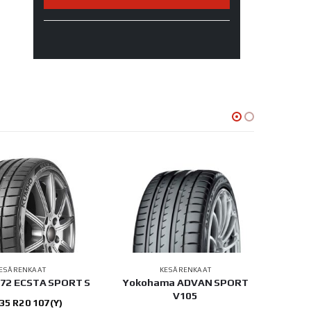
ESÄRENKAAT
KESÄRENKAAT
72 ECSTA SPORT S
Yokohama ADVAN SPORT
Conti
V105
35 R20 107(Y)