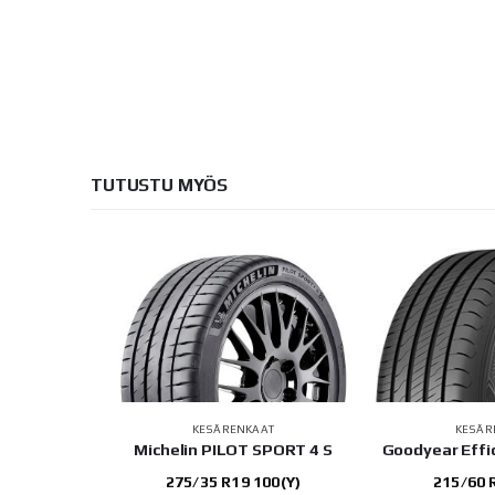
TUTUSTU MYÖS
AT
KESÄRENKAAT
KESÄR
RADA MAX
Michelin PILOT SPORT 4 S
Goodyear Effi
 97W
275/35 R19 100(Y)
215/60 