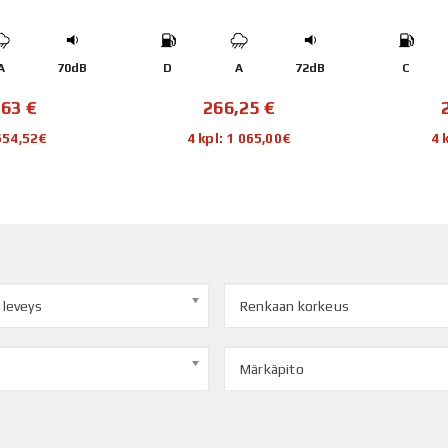
A
70dB
D
A
72dB
C
,63
€
266,25
€
 654,52€
4 kpl: 1 065,00€
4 
 leveys
Renkaan korkeus
Märkäpito