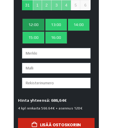
31
1
2
3
4
5
6
12:00
13:00
14:00
15:00
16:00
Hinta yhteensä: 686,64€
4 kpl renkaita
566.64€
+ asennus
120€
LISÄÄ OSTOSKORIIN