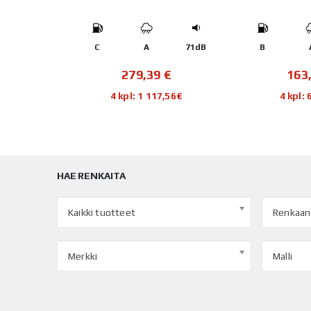
72dB
C
A
71dB
B
€
279,39
€
163
20€
4 kpl: 1 117,56€
4 kpl:
HAE RENKAITA
Kaikki tuotteet
Renkaan
Merkki
Malli