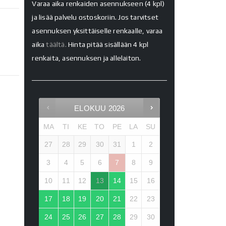
Varaa aika renkaiden asennukseen (4 kpl)
ja lisää palvelu ostoskoriin. Jos tarvitset
asennuksen yksittäiselle renkaalle, varaa
aika
täältä.
Hinta pitää sisällään 4 kpl
renkaita, asennuksen ja allelaiton.
ELOKUU
2026
MA
TI
KE
TO
PE
LA
SU
27
28
29
30
31
1
2
3
4
5
6
7
8
9
10
11
12
13
14
15
16
17
18
19
20
21
22
23
24
25
26
27
28
29
30