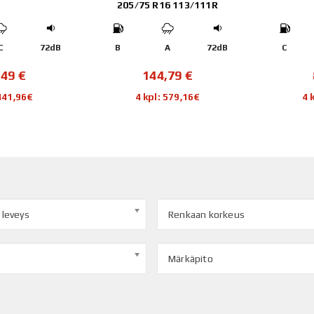
205/75 R16 113/111R
C
72dB
B
A
72dB
C
,49
€
144,79
€
 441,96€
4 kpl: 579,16€
4 
 leveys
Renkaan korkeus
Märkäpito