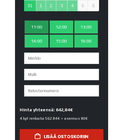
31
1
2
3
4
5
6
11:00
12:00
13:00
14:00
15:00
16:00
Hinta yhteensä: 642,84€
4 kpl renkaita
562.84€
+ asennus
80€
LISÄÄ OSTOSKORIIN