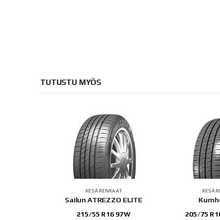
TUTUSTU MYÖS
AT
KESÄRENKAAT
KESÄR
Black 3
Sailun ATREZZO ELITE
Kumh
103Y
215/55 R16 97W
205/75 R1