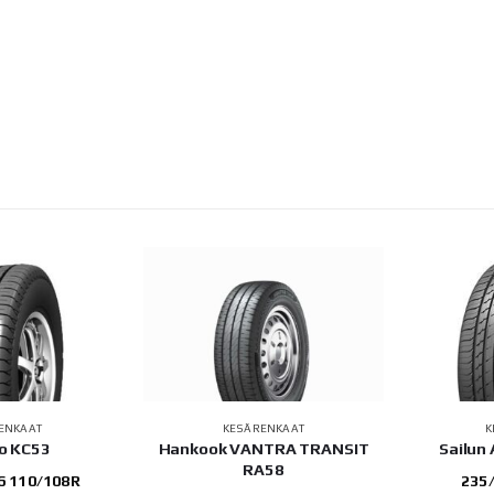
ENKAAT
KESÄRENKAAT
K
o KC53
Hankook VANTRA TRANSIT
Sailun
RA58
6 110/108R
235