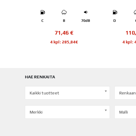
73dB
C
B
70dB
D
€
71,46
€
110
,76€
4 kpl: 285,84€
4 kpl:
HAE RENKAITA
Kaikki tuotteet
Renkaan
Merkki
Malli