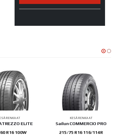
ESÄRENKAAT
KESÄRENKAAT
 ATREZZO ELITE
Sailun COMMERCIO PRO
Sa
/60 R16 100W
215/75 R16 116/114R