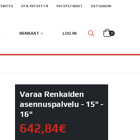
YRITYS
OTA YHTEYTTÄ
YHTEYSTIEDOT
OSTOSKORI
RENKAAT
LOG IN
0
Varaa Renkaiden
asennuspalvelu - 15" -
16"
642,84€