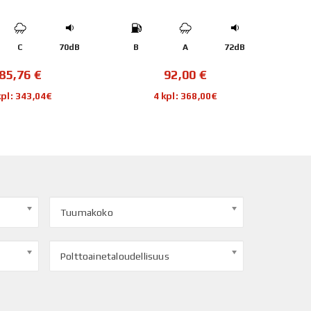
C
70dB
B
A
72dB
C
85,76
€
92,00
€
kpl: 343,04€
4 kpl: 368,00€
Tuumakoko
Polttoainetaloudellisuus