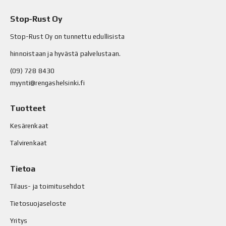
Stop-Rust Oy
Stop-Rust Oy on tunnettu edullisista
hinnoistaan ja hyvästä palvelustaan.
(09) 728 8430
myynti@rengashelsinki.fi
Tuotteet
Kesärenkaat
Talvirenkaat
Tietoa
Tilaus- ja toimitusehdot
Tietosuojaseloste
Yritys