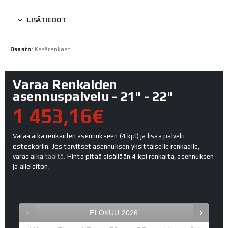
LISÄTIEDOT
Osasto:
Kesärenkaat
Varaa Renkaiden
asennuspalvelu - 21" - 22"
1 453,16€
Varaa aika renkaiden asennukseen (4 kpl) ja lisää palvelu
ostoskoriin. Jos tarvitset asennuksen yksittäiselle renkaalle,
varaa aika
täältä.
Hinta pitää sisällään 4 kpl renkaita, asennuksen
ja allelaiton.
ELOKUU
2026