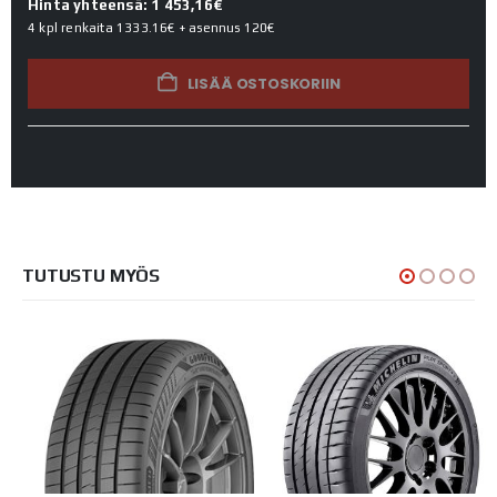
Hinta yhteensä: 1 453,16€
4 kpl renkaita
1333.16€
+ asennus
120€
LISÄÄ OSTOSKORIIN
TUTUSTU MYÖS