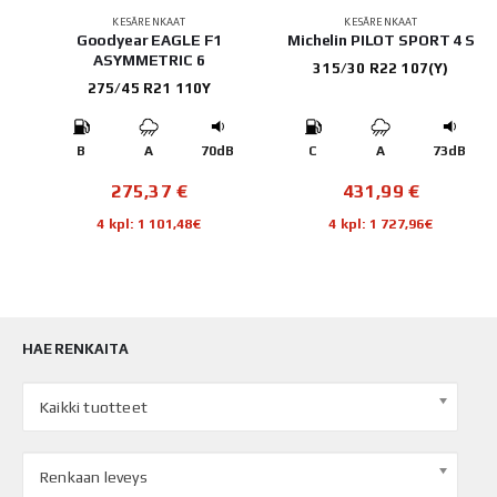
KESÄRENKAAT
KESÄRENKAAT
202
Goodyear EAGLE F1
Michelin PILOT SPORT 4 S
ASYMMETRIC 6
315/30 R22 107(Y)
275/45 R21 110Y
B
B
A
70dB
C
A
73dB
275,37
€
431,99
€
4 kpl: 1 101,48€
4 kpl: 1 727,96€
HAE RENKAITA
Kaikki tuotteet
Renkaan leveys