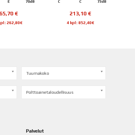
E
70dB
C
C
73dB
C
65,70
€
213,10
€
kpl: 262,80€
4 kpl: 852,40€
Tuumakoko
Polttoainetaloudellisuus
Palvelut