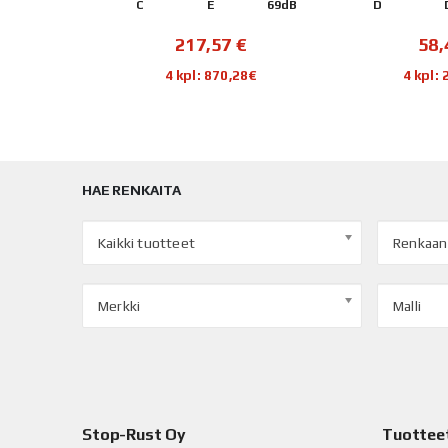
71dB
C
E
69dB
D
€
217,57
€
58
44€
4 kpl: 870,28€
4 kpl:
HAE RENKAITA
Kaikki tuotteet
Renkaan
Merkki
Malli
Stop-Rust Oy
Tuottee