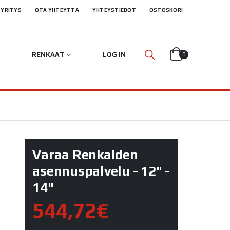
YRITYS
OTA YHTEYTTÄ
YHTEYSTIEDOT
OSTOSKORI
RENKAAT
LOG IN
0
Varaa Renkaiden
asennuspalvelu - 12" -
14"
544,72€