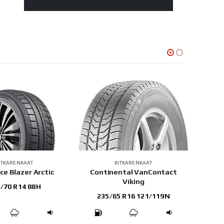
ITKARENKAAT
KITKARENKAAT
Ice Blazer Arctic
Continental VanContact
Viking
/70 R14 88H
235/65 R16 121/119N