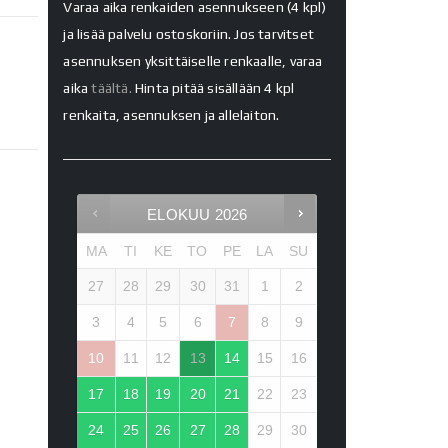
Varaa aika renkaiden asennukseen (4 kpl)
ja lisää palvelu ostoskoriin. Jos tarvitset
asennuksen yksittäiselle renkaalle, varaa
aika
täältä.
Hinta pitää sisällään 4 kpl
renkaita, asennuksen ja allelaiton.
ELOKUU
2026
MA
TI
KE
TO
PE
LA
SU
27
28
29
30
31
1
2
3
4
5
6
7
8
9
10
11
12
13
14
15
16
17
18
19
20
21
22
23
24
25
26
27
28
29
30