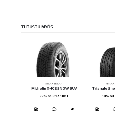
TUTUSTU MYÖS
AT
KITKARENKAAT
KITKA
51
Michelin X-ICE SNOW SUV
Triangle Sn
 92T
225/65 R17 106T
185/60