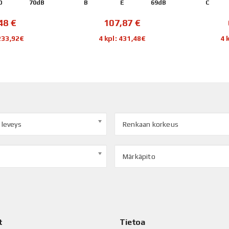
D
70dB
B
E
69dB
C
,48
€
107,87
€
 233,92€
4 kpl: 431,48€
4 
 leveys
Renkaan korkeus
Märkäpito
t
Tietoa