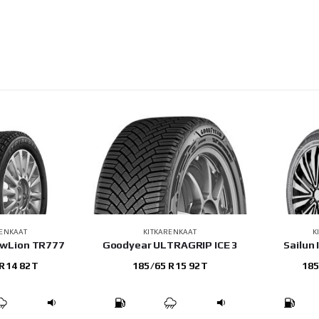
RENKAAT
KITKARENKAAT
K
owLion TR777
Goodyear ULTRAGRIP ICE 3
Sailun 
 R14 82T
185/65 R15 92T
185