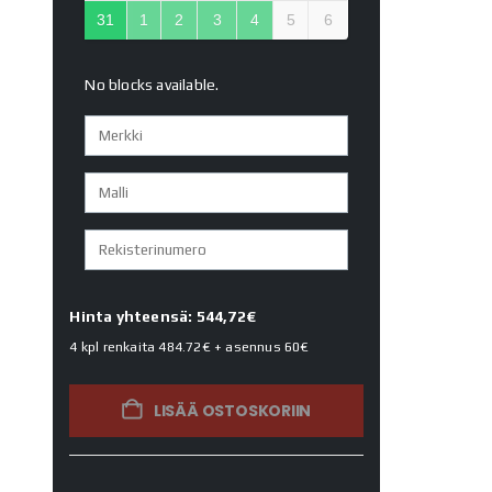
31
1
2
3
4
5
6
No blocks available.
Hinta yhteensä: 544,72€
4 kpl renkaita
484.72€
+ asennus
60€
LISÄÄ OSTOSKORIIN