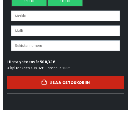
15:00
16:00
Hinta yhteensä: 508,32€
4 kpl renkaita
408.32€
+ asennus
100€
LISÄÄ OSTOSKORIIN