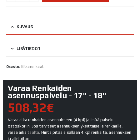
KUVAUS
LISÄTIEDOT
Osasto:
Kitkarenkaat
Varaa Renkaiden
asennuspalvelu - 17" - 18"
508,32€
Varaa aika renkaiden asennukseen (4 kpl) ja lisää palvelu
ostoskoriin. Jos tarvitset asennuksen yksittäiselle renkaalle,
varaa aika
täältä.
Hinta pitää sisällään 4 kpl renkaita, asennuksen
ja allelaiton.