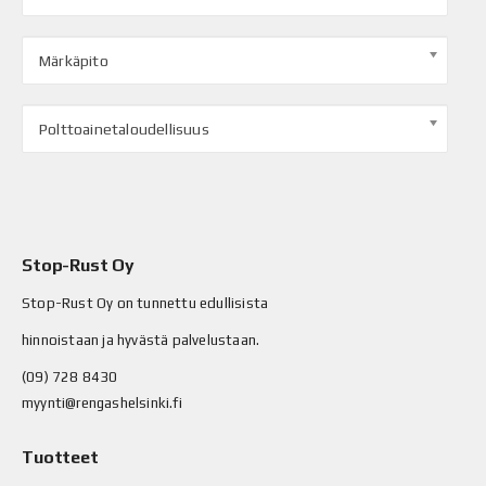
Märkäpito
Polttoainetaloudellisuus
Stop-Rust Oy
Stop-Rust Oy on tunnettu edullisista
hinnoistaan ja hyvästä palvelustaan.
(09) 728 8430
myynti@rengashelsinki.fi
Tuotteet