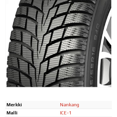
Merkki
Nankang
Malli
ICE-1