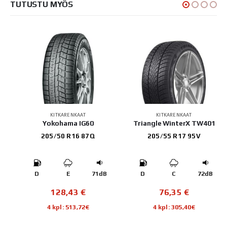
TUTUSTU MYÖS
KITKARENKAAT
KITKARENKAAT
2
Yokohama IG60
Triangle WinterX TW401
205/50 R16 87Q
205/55 R17 95V
B
D
E
71dB
D
C
72dB
128,43
€
76,35
€
4 kpl: 513,72€
4 kpl: 305,40€