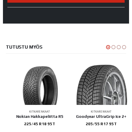
TUTUSTU MYÖS
KITKARENKAAT
KITKARENKAAT
UV
Nokian Hakkapeliitta R5
Goodyear UltraGrip Ice 2+
225/45 R18 95T
205/55 R17 95T