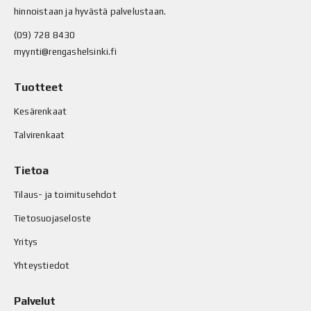
hinnoistaan ja hyvästä palvelustaan.
(09) 728 8430
myynti@rengashelsinki.fi
Tuotteet
Kesärenkaat
Talvirenkaat
Tietoa
Tilaus- ja toimitusehdot
Tietosuojaseloste
Yritys
Yhteystiedot
Palvelut