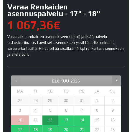
Varaa Renkaiden
asennuspalvelu - 17" - 18"
1 067,36€
Varaa aika renkaiden asennukseen (4 kpl) ja lisää palvelu
ostoskoriin. Jos tarvitset asennuksen yksittäiselle renkaalle,
varaa aika
täältä.
Hinta pitää sisällään 4 kpl renkaita, asennuksen
ja allelaiton.
ELOKUU
2026
MA
TI
KE
TO
PE
LA
SU
27
28
29
30
31
1
2
3
4
5
6
7
8
9
10
11
12
13
14
15
16
17
18
19
20
21
22
23