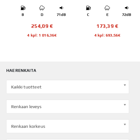
B
B
D
71dB
C
E
72dB
254,09
€
173,39
€
4 kpl: 1 016,36€
4 kpl: 693,56€
HAE RENKAITA
Kaikki tuotteet
Renkaan leveys
Renkaan korkeus