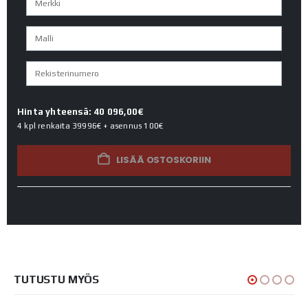
Hinta yhteensä: 40 096,00€
4 kpl renkaita
39996€
+ asennus
100€
LISÄÄ OSTOSKORIIN
TUTUSTU MYÖS