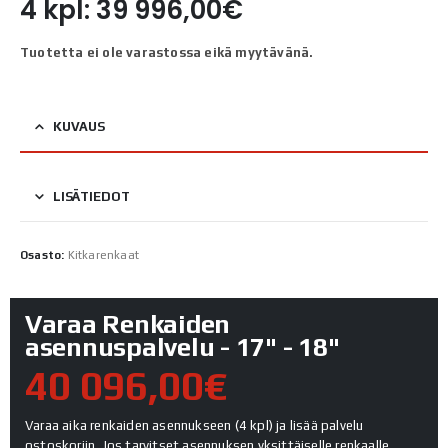
4 kpl: 39 996,00€
Tuotetta ei ole varastossa eikä myytävänä.
KUVAUS
LISÄTIEDOT
Osasto:
Kitkarenkaat
Varaa Renkaiden
asennuspalvelu - 17" - 18"
40 096,00€
Varaa aika renkaiden asennukseen (4 kpl) ja lisää palvelu
ostoskoriin. Jos tarvitset asennuksen yksittäiselle renkaalle,