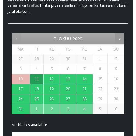
varaa aika
täältä.
Hinta pitää sisällään 4 kpl renkaita, asennuksen
ja allelaiton.
ELOKUU
2026
MA
TI
KE
TO
PE
LA
SU
27
28
29
30
31
1
2
3
4
5
6
7
8
9
10
11
12
13
14
15
16
17
18
19
20
21
22
23
24
25
26
27
28
29
30
31
1
2
3
4
5
6
No blocks available.