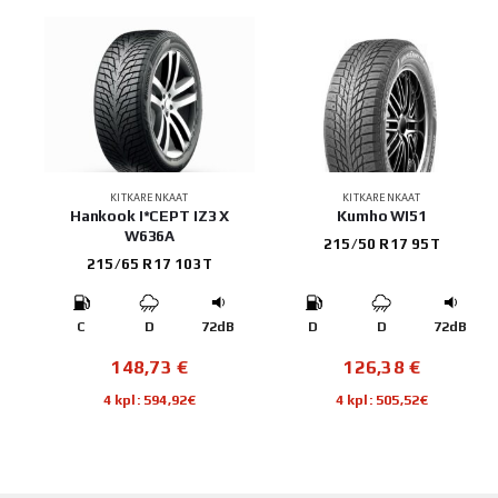
KITKARENKAAT
KITKARENKAAT
16
Hankook I*CEPT IZ3 X
Kumho WI51
W636A
215/50 R17 95T
215/65 R17 103T
B
C
D
72dB
D
D
72dB
148,73
€
126,38
€
4 kpl: 594,92€
4 kpl: 505,52€