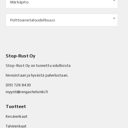
Märkäpito
Polttoainetaloudellisuus
Stop-Rust Oy
Stop-Rust Oy on tunnettu edullisista
hinnoistaan ja hyvästä palvelustaan.
(09) 728 8430
myynti@rengashelsinki.fi
Tuotteet
Kesärenkaat
Talvirenkaat