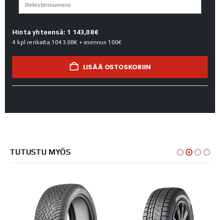
Hinta yhteensä: 1 143,08€
4 kpl renkaita
1043.08€
+ asennus
100€
LISÄÄ OSTOSKORIIN
TUTUSTU MYÖS