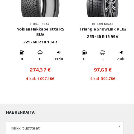
KITKARENKAAT
KITKARENKAAT
Nokian Hakkapeliitta R5
Triangle SnowLink PL02
SUV
255/40 R18 99V
225/60 R18 104R
B
B
D
71dB
D
C
73dB
274,37
€
97,69
€
4 kpl: 1 097,48€
4 kpl: 390,76€
HAE RENKAITA
Kaikki tuotteet