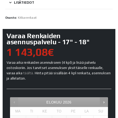
LISÄTIEDOT
Osasto:
Kitkarenkaat
Varaa Renkaiden
asennuspalvelu - 17" - 18"
1 143,08€
Varaa aika renkaiden asennukseen (4 kpl) ja lisää palvelu
ostoskoriin. Jos tarvitset asennuksen yksittäiselle renkaalle,
varaa aika
täältä.
Hinta pitää sisällään 4 kpl renkaita, asennuksen
ja allelaiton.
ELOKUU
2026
MA
TI
KE
TO
PE
LA
SU