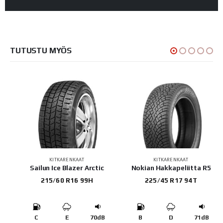
TUTUSTU MYÖS
KITKARENKAAT
KITKARENKAAT
Sailun Ice Blazer Arctic
Nokian Hakkapeliitta R5
215/60 R16 99H
225/45 R17 94T
B
C
E
70dB
B
D
71dB