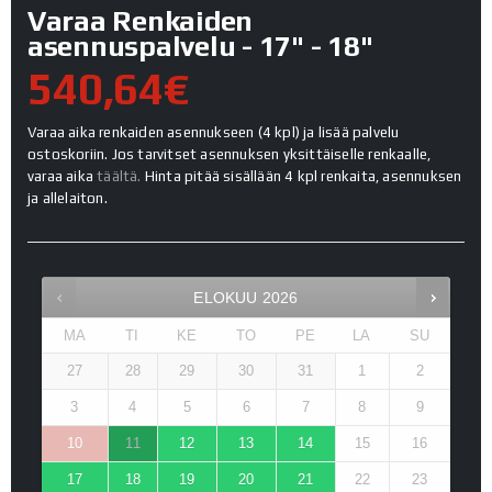
Varaa Renkaiden
asennuspalvelu - 17" - 18"
540,64€
Varaa aika renkaiden asennukseen (4 kpl) ja lisää palvelu
ostoskoriin. Jos tarvitset asennuksen yksittäiselle renkaalle,
varaa aika
täältä.
Hinta pitää sisällään 4 kpl renkaita, asennuksen
ja allelaiton.
ELOKUU
2026
MA
TI
KE
TO
PE
LA
SU
27
28
29
30
31
1
2
3
4
5
6
7
8
9
10
11
12
13
14
15
16
17
18
19
20
21
22
23