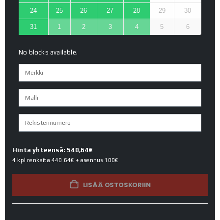
24
25
26
27
28
29
30
31
1
2
3
4
5
6
No blocks available.
Hinta yhteensä: 540,64€
4 kpl renkaita
440.64€
+ asennus
100€
LISÄÄ OSTOSKORIIN