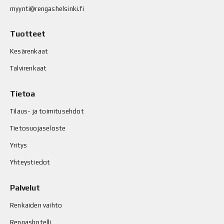
myynti@rengashelsinki.fi
Tuotteet
Kesärenkaat
Talvirenkaat
Tietoa
Tilaus- ja toimitusehdot
Tietosuojaseloste
Yritys
Yhteystiedot
Palvelut
Renkaiden vaihto
Rengashotelli