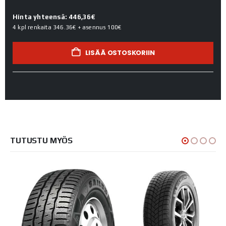
Hinta yhteensä: 446,36€
4 kpl renkaita
346.36€
+ asennus
100€
LISÄÄ OSTOSKORIIN
TUTUSTU MYÖS