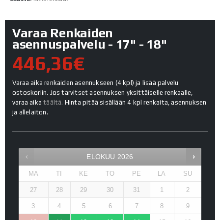
Varaa Renkaiden
asennuspalvelu - 17" - 18"
446,36€
Varaa aika renkaiden asennukseen (4 kpl) ja lisää palvelu
ostoskoriin. Jos tarvitset asennuksen yksittäiselle renkaalle,
varaa aika
täältä.
Hinta pitää sisällään 4 kpl renkaita, asennuksen
ja allelaiton.
ELOKUU
2026
MA
TI
KE
TO
PE
LA
SU
27
28
29
30
31
1
2
3
4
5
6
7
8
9