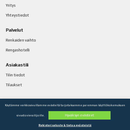
Yritys
Yhteystiedot
Palvelut
Renkaiden vaihto
Rengashotelli
Asiakastili
Tilin tiedot
Tilaukset
Käytämme verkkosivuillamme evästeitä tarjotaksemme paremman käyttökokemuksen
© Stop-Rust Oy. Kaikki oikeudet pidätetään.
Hyväksyn evästeet
sivustovierailijoille.
Toteutus: Legenda Oy
Rekisteriseloste & tietoa evästeistä