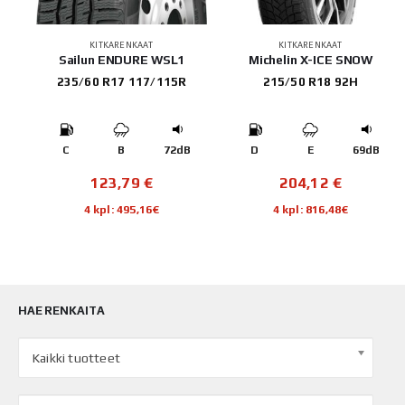
KITKARENKAAT
KITKARENKAAT
E 3
Sailun ENDURE WSL1
Michelin X-ICE SNOW
235/60 R17 117/115R
215/50 R18 92H
B
C
B
72dB
D
E
69dB
123,79
€
204,12
€
4 kpl: 495,16€
4 kpl: 816,48€
HAE RENKAITA
Kaikki tuotteet