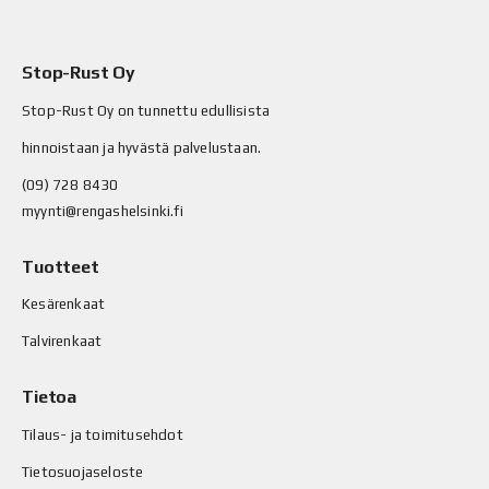
Stop-Rust Oy
Stop-Rust Oy on tunnettu edullisista
hinnoistaan ja hyvästä palvelustaan.
(09) 728 8430
myynti@rengashelsinki.fi
Tuotteet
Kesärenkaat
Talvirenkaat
Tietoa
Tilaus- ja toimitusehdot
Tietosuojaseloste