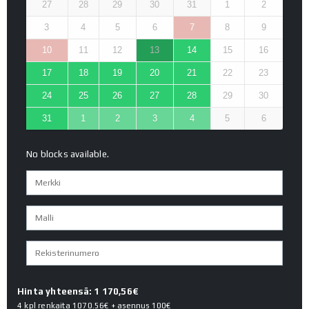
27
28
29
30
31
1
2
3
4
5
6
7
8
9
10
11
12
13
14
15
16
17
18
19
20
21
22
23
24
25
26
27
28
29
30
31
1
2
3
4
5
6
No blocks available.
Hinta yhteensä: 1 170,56€
4 kpl renkaita
1070.56€
+ asennus
100€