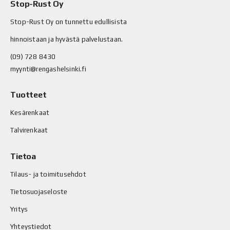
Stop-Rust Oy
Stop-Rust Oy on tunnettu edullisista
hinnoistaan ja hyvästä palvelustaan.
(09) 728 8430
myynti@rengashelsinki.fi
Tuotteet
Kesärenkaat
Talvirenkaat
Tietoa
Tilaus- ja toimitusehdot
Tietosuojaseloste
Yritys
Yhteystiedot