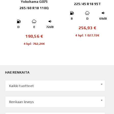
Yokohama G075
225/45 R18 95T
265/60 R18 110Q
B
B
D
69dB
256,93
€
D
E
72dB
4 kpl: 1 027,72€
190,56
€
4 kpl: 762,24€
HAE RENKAITA
Kaikki tuotteet
Renkaan leveys