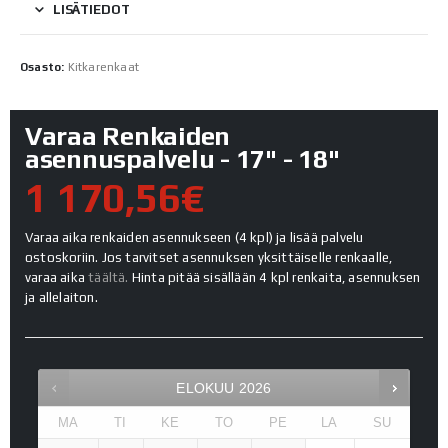
LISÄTIEDOT
Osasto:
Kitkarenkaat
Varaa Renkaiden
asennuspalvelu - 17" - 18"
1 170,56€
Varaa aika renkaiden asennukseen (4 kpl) ja lisää palvelu
ostoskoriin. Jos tarvitset asennuksen yksittäiselle renkaalle,
varaa aika
täältä.
Hinta pitää sisällään 4 kpl renkaita, asennuksen
ja allelaiton.
ELOKUU
2026
MA
TI
KE
TO
PE
LA
SU