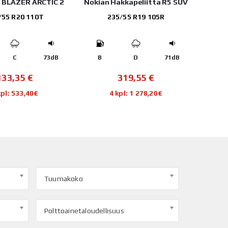
E BLAZER ARCTIC 2
Nokian Hakkapeliitta R5 SUV
Nok
/55 R20 110T
235/55 R19 105R
C
73dB
B
D
71dB
B
133,35
€
319,55
€
kpl: 533,40€
4 kpl: 1 278,20€
Tuumakoko
Polttoainetaloudellisuus