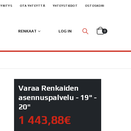
YRITYS
OTA YHTEYTTÄ
YHTEYSTIEDOT
OSTOSKORI
RENKAAT
LOG IN
0
Varaa Renkaiden
asennuspalvelu - 19" -
20"
1 443,88€