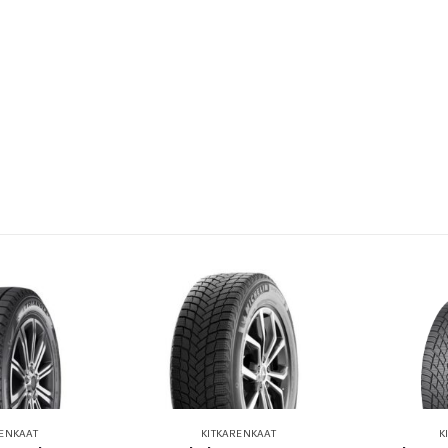
RENKAAT
KITKARENKAAT
K