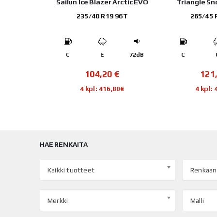
RIP ICE 3
Sailun Ice Blazer Arctic EVO
Triangle S
108T
235/40 R19 96T
265/45 
71dB
C
E
72dB
C
€
104,20
€
121
,28€
4 kpl: 416,80€
4 kpl:
HAE RENKAITA
Kaikki tuotteet
Renkaan
Merkki
Malli