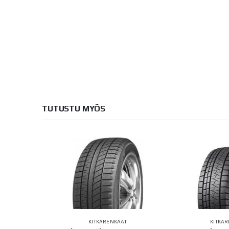
TUTUSTU MYÖS
AT
KITKARENKAAT
KITKA