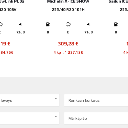
nowLink PL02
Michelin X-ICE SNOW
Sailun IC
R20 108V
255/40 R20 101H
255
C
73dB
B
E
71dB
B
,19
€
309,28
€
 484,76€
4 kpl: 1 237,12€
4 
 leveys
Renkaan korkeus
Märkäpito