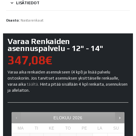
LISÄTIEDOT
Osasto:
Nastarenkaat
Varaa Renkaiden
asennuspalvelu - 12" - 14"
347,08€
Varaa aika renkaiden asennukseen (4 kpl) ja lisää palvelu
ostoskoriin. Jos tarvitset asennuksen yksittäiselle renkaalle,
varaa aika
täältä.
Hinta pitää sisällään 4 kpl renkaita, asennuksen
ja allelaiton.
ELOKUU
2026
MA
TI
KE
TO
PE
LA
SU