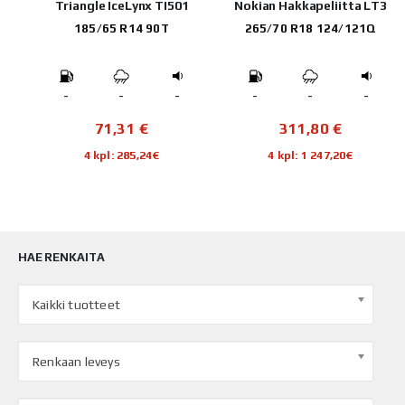
ngle IceLynx TI501
Nokian Hakkapeliitta LT3
Goodyear 
Arc
85/65 R14 90T
265/70 R18 124/121Q
225/7
-
-
-
-
-
-
71,31
€
311,80
€
17
4 kpl: 285,24€
4 kpl: 1 247,20€
4 kpl
HAE RENKAITA
Kaikki tuotteet
Renkaan leveys