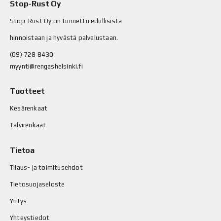
Stop-Rust Oy
Stop-Rust Oy on tunnettu edullisista
hinnoistaan ja hyvästä palvelustaan.
(09) 728 8430
myynti@rengashelsinki.fi
Tuotteet
Kesärenkaat
Talvirenkaat
Tietoa
Tilaus- ja toimitusehdot
Tietosuojaseloste
Yritys
Yhteystiedot