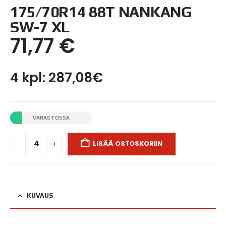
175/70R14 88T NANKANG
SW-7 XL
71,77
€
4 kpl: 287,08€
VARASTOSSA
LISÄÄ OSTOSKORIIN
KUVAUS