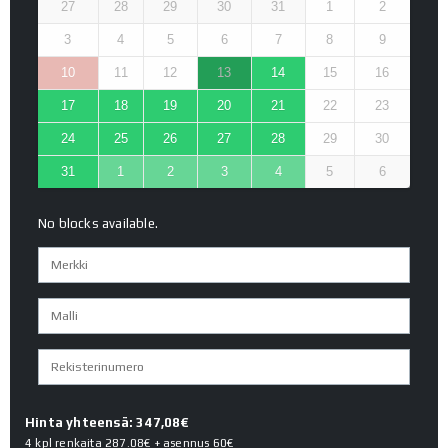
27
28
29
30
31
1
2
3
4
5
6
7
8
9
10
11
12
13
14
15
16
17
18
19
20
21
22
23
24
25
26
27
28
29
30
31
1
2
3
4
5
6
No blocks available.
Hinta yhteensä: 347,08€
4 kpl renkaita
287.08€
+ asennus
60€