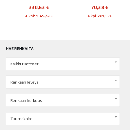
70,38
€
280,82
€
4 kpl: 281,52€
4 kpl: 1 123,28€
HAE RENKAITA
Kaikki tuotteet
Renkaan leveys
Renkaan korkeus
Tuumakoko