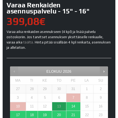
Varaa Renkaiden
asennuspalvelu - 15" - 16"
399,08€
Varaa aika renkaiden asennukseen (4 kpl) ja lisää palvelu
ostoskoriin. Jos tarvitset asennuksen yksittäiselle renkaalle,
varaa aika
täältä.
Hinta pitää sisällään 4 kpl renkaita, asennuksen
ja allelaiton.
ELOKUU
2026
MA
TI
KE
TO
PE
LA
SU
27
28
29
30
31
1
2
3
4
5
6
7
8
9
10
11
12
13
14
15
16
17
18
19
20
21
22
23