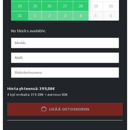
24
25
26
27
28
29
30
31
1
2
3
4
5
6
No blocks available.
Hinta yhteensä: 399,08€
4 kpl renkaita
319.08€
+ asennus
80€
LISÄÄ OSTOSKORIIN