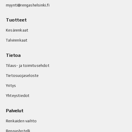
myynti@rengashelsinki.fi
Tuotteet
Kesärenkaat
Talvirenkaat
Tietoa
Tilaus- ja toimitusehdot
Tietosuojaseloste
Yritys
Yhteystiedot
Palvelut
Renkaiden vaihto
Rengashotelli