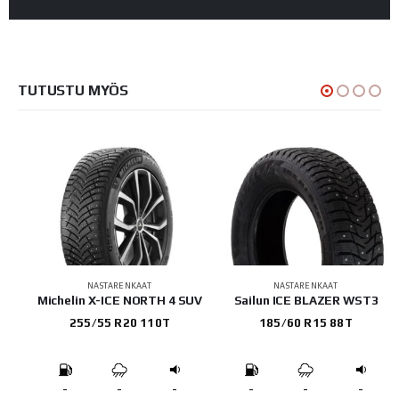
TUTUSTU MYÖS
NASTARENKAAT
NASTARENKAAT
SUV
Sailun ICE BLAZER WST3
Michelin X-ICE NORTH 4 SUV
185/60 R15 88T
235/55 R19 105T
-
-
-
-
-
-