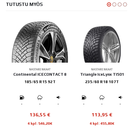
TUTUSTU MYÖS
NASTARENKAAT
NASTARENKAAT
5
Continental ICECONTACT 8
Triangle IceLynx TI501
185/65 R15 92T
235/60 R18 107T
-
-
-
-
-
-
136,55
€
113,95
€
4 kpl: 546,20€
4 kpl: 455,80€