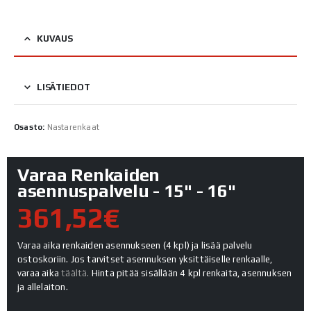
KUVAUS
LISÄTIEDOT
Osasto:
Nastarenkaat
Varaa Renkaiden
asennuspalvelu - 15" - 16"
361,52€
Varaa aika renkaiden asennukseen (4 kpl) ja lisää palvelu
ostoskoriin. Jos tarvitset asennuksen yksittäiselle renkaalle,
varaa aika
täältä.
Hinta pitää sisällään 4 kpl renkaita, asennuksen
ja allelaiton.