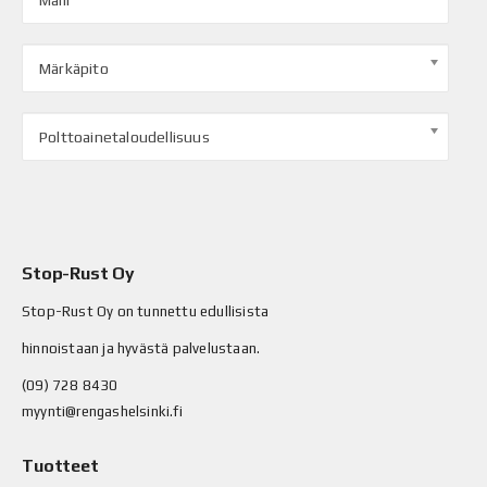
Malli
Märkäpito
Polttoainetaloudellisuus
Stop-Rust Oy
Stop-Rust Oy on tunnettu edullisista
hinnoistaan ja hyvästä palvelustaan.
(09) 728 8430
myynti@rengashelsinki.fi
Tuotteet