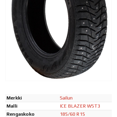
Merkki
Sailun
Malli
ICE BLAZER WST3
Rengaskoko
185/60 R15