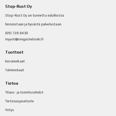
Stop-Rust Oy
Stop-Rust Oy on tunnettu edullisista
hinnoistaan ja hyvästä palvelustaan.
(09) 728 8430
myynti@rengashelsinki.fi
Tuotteet
Kesärenkaat
Talvirenkaat
Tietoa
Tilaus- ja toimitusehdot
Tietosuojaseloste
Yritys