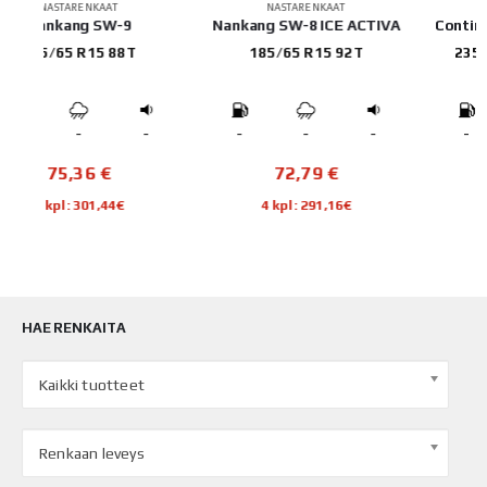
NASTARENKAAT
NASTARENKAAT
Nankang SW-8 ICE ACTIVA
Continental VanContact Ice
185/65 R15 92T
235/65 R16 121/119N
-
-
-
-
-
-
72,79
€
218,47
€
4 kpl: 291,16€
4 kpl: 873,88€
HAE RENKAITA
Kaikki tuotteet
Renkaan leveys