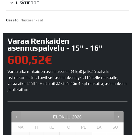
LISÄTIEDOT
Osasto:
Nastarenkaat
Varaa Renkaiden
asennuspalvelu - 15" - 16"
600,52€
Varaa aika renkaiden asennukseen (4 kpl) ja lisää palvelu
ostoskoriin. Jos tarvitset asennuksen yksittäiselle renkaalle,
varaa aika
täältä.
Hinta pitää sisällään 4 kpl renkaita, asennuksen
ja allelaiton.
ELOKUU
2026
MA
TI
KE
TO
PE
LA
SU