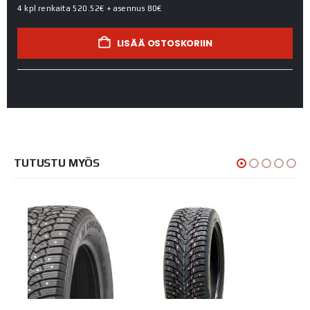
4 kpl renkaita
520.52€
+ asennus
80€
LISÄÄ OSTOSKORIIN
TUTUSTU MYÖS