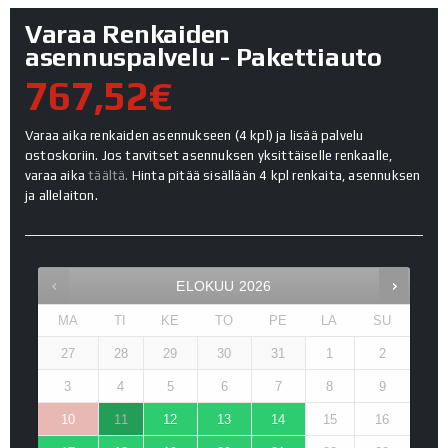
Varaa Renkaiden
asennuspalvelu - Pakettiauto
767,52€
Varaa aika renkaiden asennukseen (4 kpl) ja lisää palvelu
ostoskoriin. Jos tarvitset asennuksen yksittäiselle renkaalle,
varaa aika
täältä.
Hinta pitää sisällään 4 kpl renkaita, asennuksen
ja allelaiton.
ELOKUU
2026
MA
TI
KE
TO
PE
LA
SU
27
28
29
30
31
1
2
3
4
5
6
7
8
9
10
11
12
13
14
15
16