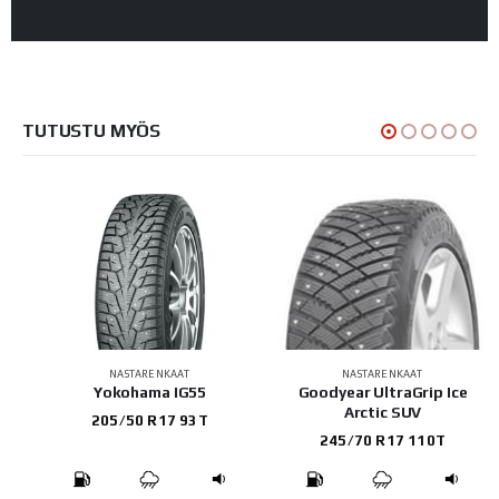
TUTUSTU MYÖS
NASTARENKAAT
NASTARENKAAT
4
Yokohama IG55
Goodyear UltraGrip Ice
Arctic SUV
205/50 R17 93T
245/70 R17 110T