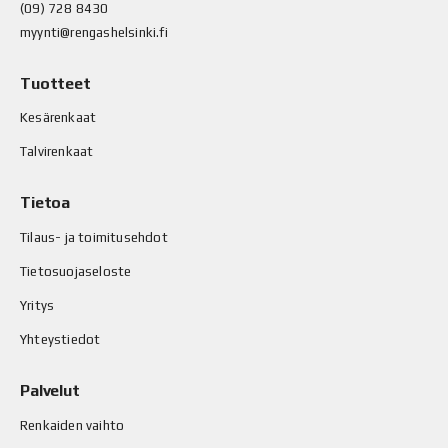
(09) 728 8430
myynti@rengashelsinki.fi
Tuotteet
Kesärenkaat
Talvirenkaat
Tietoa
Tilaus- ja toimitusehdot
Tietosuojaseloste
Yritys
Yhteystiedot
Palvelut
Renkaiden vaihto