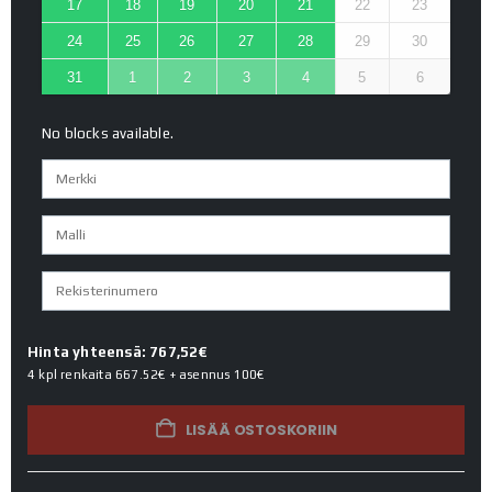
17
18
19
20
21
22
23
24
25
26
27
28
29
30
31
1
2
3
4
5
6
No blocks available.
Hinta yhteensä: 767,52€
4 kpl renkaita
667.52€
+ asennus
100€
LISÄÄ OSTOSKORIIN