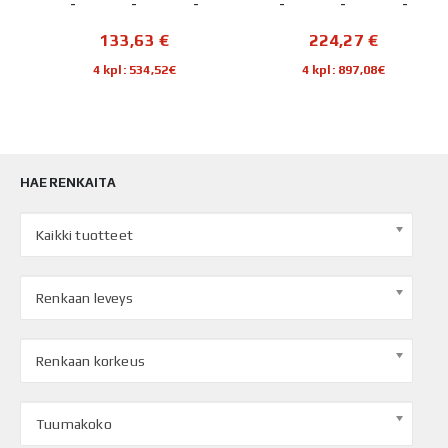
-
-
-
-
-
-
133,63
€
224,27
€
4 kpl: 534,52€
4 kpl: 897,08€
HAE RENKAITA
Kaikki tuotteet
Renkaan leveys
Renkaan korkeus
Tuumakoko