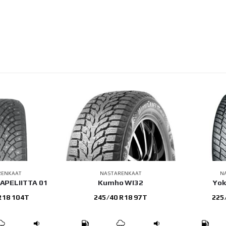
RENKAAT
NASTARENKAAT
N
o WI32
Yokohama IG65
Sailun I
 R18 97T
225/65 R17 106T
225