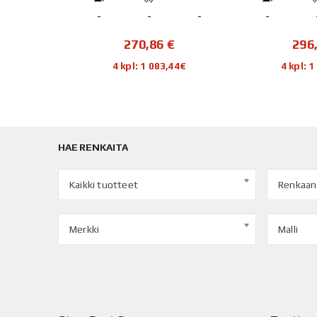
-
-
-
-
-
€
296,27
€
159
,44€
4 kpl: 1 185,08€
4 kpl:
HAE RENKAITA
Kaikki tuotteet
Renkaan
Merkki
Malli