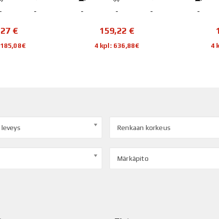
-
-
-
-
-
-
,22
€
155,04
€
 636,88€
4 kpl: 620,16€
4 
 leveys
Renkaan korkeus
Märkäpito