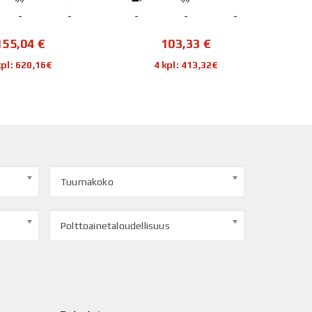
-
-
-
-
-
-
103,33
€
308,08
€
kpl: 413,32€
4 kpl: 1 232,32€
Tuumakoko
Polttoainetaloudellisuus