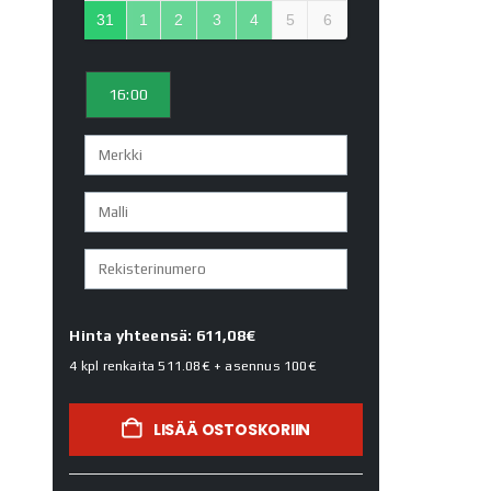
31
1
2
3
4
5
6
16:00
Hinta yhteensä: 611,08€
4 kpl renkaita
511.08€
+ asennus
100€
LISÄÄ OSTOSKORIIN