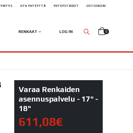
YRITYS
OTA YHTEYTTÄ
YHTEYSTIEDOT
OSTOSKORI
RENKAAT
LOG IN
0
8
Varaa Renkaiden
asennuspalvelu - 17" -
18"
611,08€