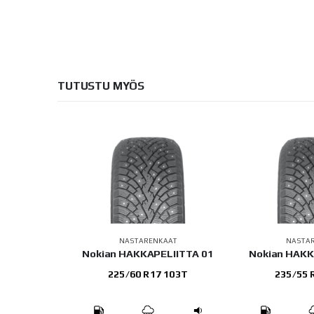
TUTUSTU MYÖS
AAT
NASTARENKAAT
NASTA
LIITTA 01
Nokian HAKKAPELIITTA 01
Kumh
103T
235/55 R18 104T
245/40