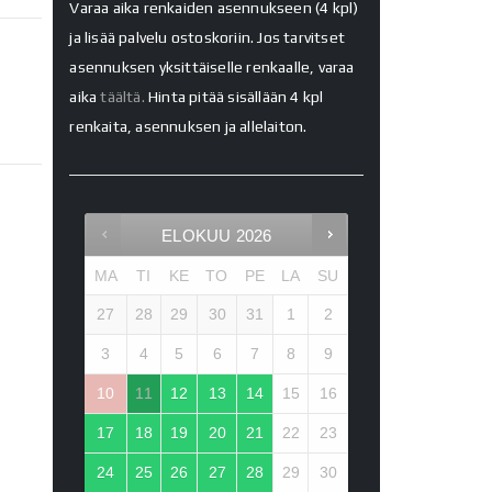
Varaa aika renkaiden asennukseen (4 kpl)
ja lisää palvelu ostoskoriin. Jos tarvitset
asennuksen yksittäiselle renkaalle, varaa
aika
täältä.
Hinta pitää sisällään 4 kpl
renkaita, asennuksen ja allelaiton.
ELOKUU
2026
MA
TI
KE
TO
PE
LA
SU
27
28
29
30
31
1
2
3
4
5
6
7
8
9
10
11
12
13
14
15
16
17
18
19
20
21
22
23
24
25
26
27
28
29
30