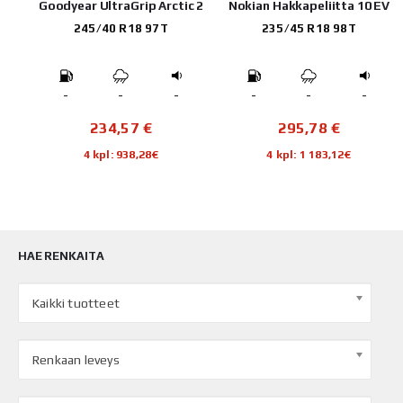
SUV
Goodyear UltraGrip Arctic 2
Nokian Hakkapeliitta 10 EV
245/40 R18 97T
235/45 R18 98T
-
-
-
-
-
-
234,57
€
295,78
€
4 kpl: 938,28€
4 kpl: 1 183,12€
HAE RENKAITA
Kaikki tuotteet
Renkaan leveys