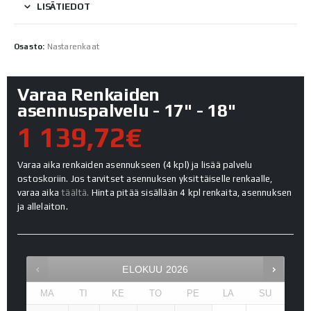
LISÄTIEDOT
Osasto:
Nastarenkaat
Varaa Renkaiden
asennuspalvelu - 17" - 18"
1 139,72€
Varaa aika renkaiden asennukseen (4 kpl) ja lisää palvelu
ostoskoriin. Jos tarvitset asennuksen yksittäiselle renkaalle,
varaa aika
täältä.
Hinta pitää sisällään 4 kpl renkaita, asennuksen
ja allelaiton.
ELOKUU
2026
MA
TI
KE
TO
PE
LA
SU