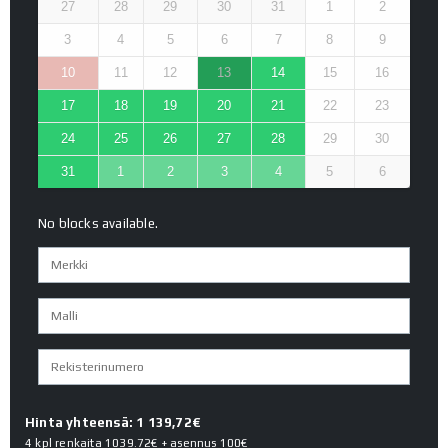
27
28
29
30
31
1
2
3
4
5
6
7
8
9
10
11
12
13
14
15
16
17
18
19
20
21
22
23
24
25
26
27
28
29
30
31
1
2
3
4
5
6
No blocks available.
Hinta yhteensä: 1 139,72€
4 kpl renkaita
1039.72€
+ asennus
100€