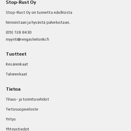
Stop-Rust Oy
Stop-Rust Oy on tunnettu edullisista
hinnoistaan ja hyvästä palvelustaan.
(09) 728 8430
myynti@rengashelsinki.fi
Tuotteet
Kesärenkaat
Talvirenkaat
Tietoa
Tilaus- ja toimitusehdot
Tietosuojaseloste
Yritys
Yhteystiedot