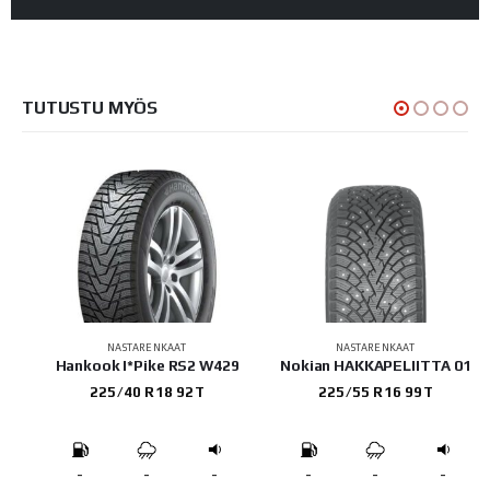
TUTUSTU MYÖS
NASTARENKAAT
NASTARENKAAT
29
Hankook I*Pike RS2 W429
Nokian HAKKAPELIITTA 01
225/40 R18 92T
225/55 R16 99T
-
-
-
-
-
-