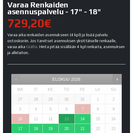
Varaa Renkaiden
asennuspalvelu - 17" - 18"
729,20€
Varaa aika renkaiden asennukseen (4 kpl) ja lisää palvelu
ostoskoriin. Jos tarvitset asennuksen yksittäiselle renkaalle,
varaa aika
täältä.
Hinta pitää sisällään 4 kpl renkaita, asennuksen
ja allelaiton.
ELOKUU
2026
MA
TI
KE
TO
PE
LA
SU
27
28
29
30
31
1
2
3
4
5
6
7
8
9
10
11
12
13
14
15
16
17
18
19
20
21
22
23