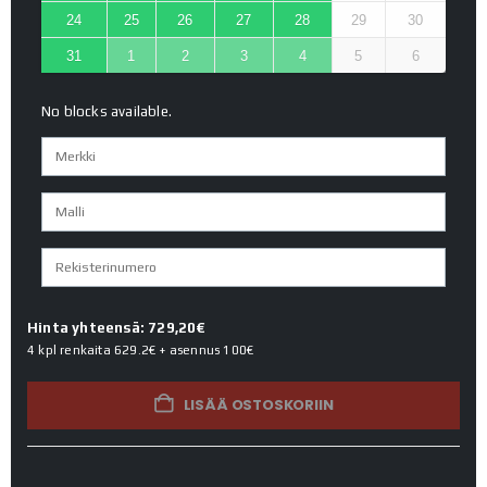
24
25
26
27
28
29
30
31
1
2
3
4
5
6
No blocks available.
Hinta yhteensä: 729,20€
4 kpl renkaita
629.2€
+ asennus
100€
LISÄÄ OSTOSKORIIN