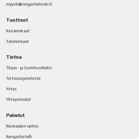
myynti@rengashelsinki.fi
Tuotteet
Kesärenkaat
Talvirenkaat
Tietoa
Tilaus- ja toimitusehdot
Tietosuojaseloste
Yritys
Yhteystiedot
Palvelut
Renkaiden vaihto
Rengashotelli