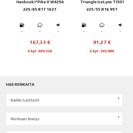
W01
Hankook I*Pike X W429A
Triangle IceLynx TI501
225/65 R17 102T
225/55 R16 99T
-
-
-
-
-
-
167,33
€
91,27
€
4 kpl: 669,32€
4 kpl: 365,08€
HAE RENKAITA
Kaikki tuotteet
Renkaan leveys