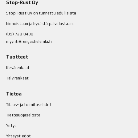
Stop-Rust Oy
Stop-Rust Oy on tunnettu edullisista
hinnoistaan ja hyvästä palvelustaan.
(09) 728 8430
myynti@rengashelsinki.fi
Tuotteet
Kesärenkaat
Talvirenkaat
Tietoa
Tilaus- ja toimitusehdot
Tietosuojaseloste
Yritys
Yhteystiedot