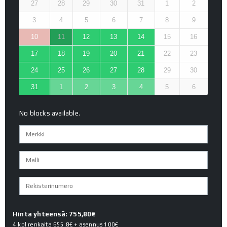
27
28
29
30
31
1
2
3
4
5
6
7
8
9
10
11
12
13
14
15
16
17
18
19
20
21
22
23
24
25
26
27
28
29
30
31
1
2
3
4
5
6
No blocks available.
Hinta yhteensä: 755,80€
4 kpl renkaita
655.8€
+ asennus
100€