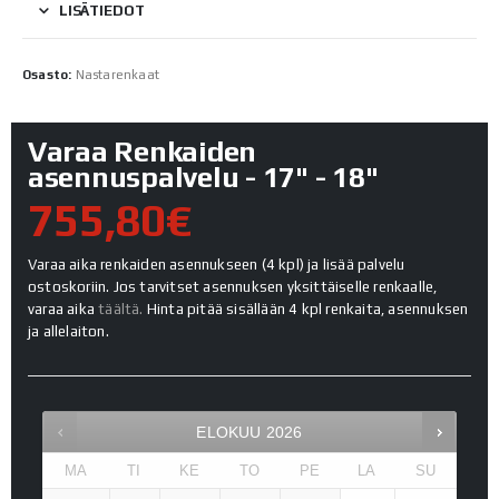
LISÄTIEDOT
Osasto:
Nastarenkaat
Varaa Renkaiden
asennuspalvelu - 17" - 18"
755,80€
Varaa aika renkaiden asennukseen (4 kpl) ja lisää palvelu
ostoskoriin. Jos tarvitset asennuksen yksittäiselle renkaalle,
varaa aika
täältä.
Hinta pitää sisällään 4 kpl renkaita, asennuksen
ja allelaiton.
ELOKUU
2026
MA
TI
KE
TO
PE
LA
SU