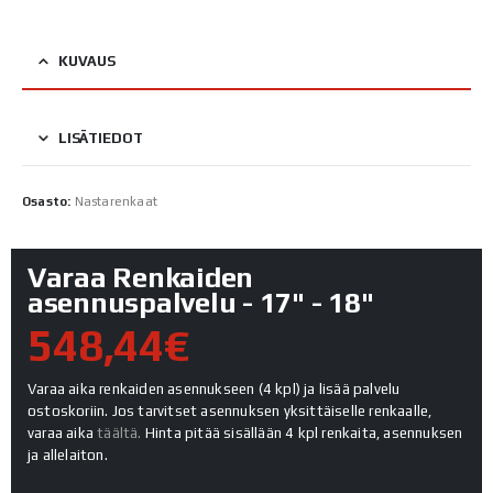
KUVAUS
LISÄTIEDOT
Osasto:
Nastarenkaat
Varaa Renkaiden
asennuspalvelu - 17" - 18"
548,44€
Varaa aika renkaiden asennukseen (4 kpl) ja lisää palvelu
ostoskoriin. Jos tarvitset asennuksen yksittäiselle renkaalle,
varaa aika
täältä.
Hinta pitää sisällään 4 kpl renkaita, asennuksen
ja allelaiton.