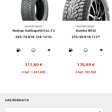
NASTARENKAAT
NASTARENKAAT
 LT
Nokian Hakkapeliitta LT3
Kumho WI32
265/70 R18 124/121Q
255/60 R18 112T
-
-
-
-
-
-
311,80
€
176,99
€
4 kpl: 1 247,20€
4 kpl: 707,96€
HAE RENKAITA