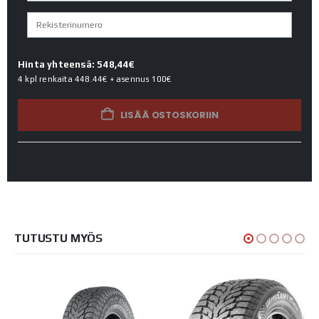
Hinta yhteensä: 548,44€
4 kpl renkaita
448.44€
+ asennus
100€
LISÄÄ OSTOSKORIIN
TUTUSTU MYÖS