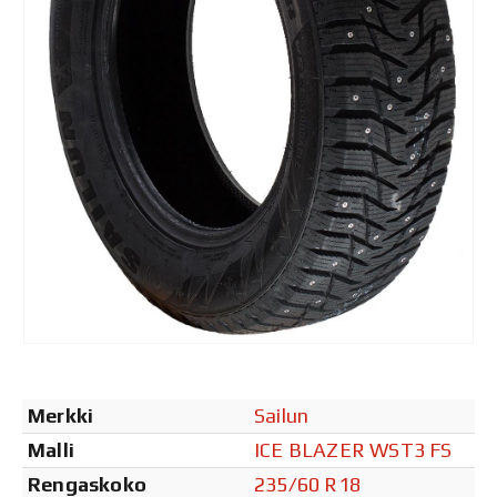
Merkki
Sailun
Malli
ICE BLAZER WST3 FS
Rengaskoko
235/60 R18