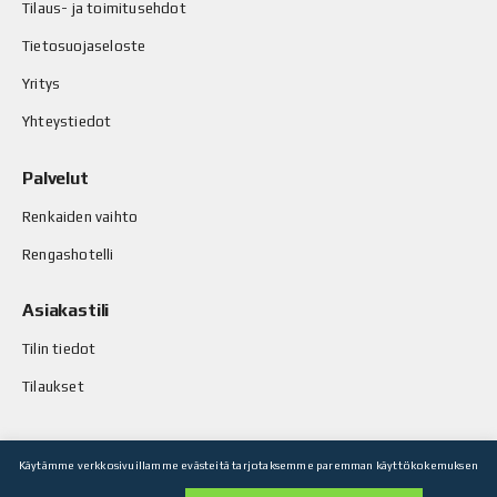
Tilaus- ja toimitusehdot
Tietosuojaseloste
Yritys
Yhteystiedot
Palvelut
Renkaiden vaihto
Rengashotelli
Asiakastili
Tilin tiedot
Tilaukset
Käytämme verkkosivuillamme evästeitä tarjotaksemme paremman käyttökokemuksen
© Stop-Rust Oy. Kaikki oikeudet pidätetään.