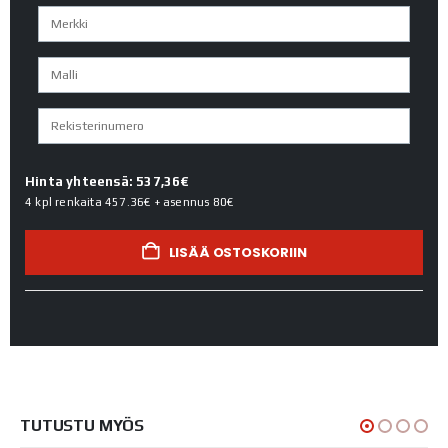
Hinta yhteensä: 537,36€
4 kpl renkaita
457.36€
+ asennus
80€
LISÄÄ OSTOSKORIIN
TUTUSTU MYÖS