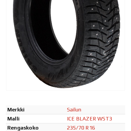
Merkki
Sailun
Malli
ICE BLAZER WST3
Rengaskoko
235/70 R16