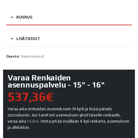
KUVAUS
LISÄTIEDOT
Osasto:
Nastarenkaat
Varaa Renkaiden
asennuspalvelu - 15" - 16"
537,36€
Varaa aika renkaiden asennukseen (4 kpl) ja lisää palvelu
ostoskoriin. Jos tarvitset asennuksen yksittäiselle renkaalle,
varaa aika
täältä.
Hinta pitää sisällään 4 kpl renkaita, asennuksen
ja allelaiton.