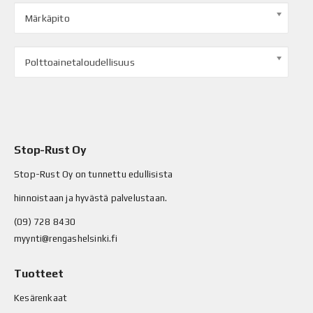
Märkäpito
Polttoainetaloudellisuus
Stop-Rust Oy
Stop-Rust Oy on tunnettu edullisista
hinnoistaan ja hyvästä palvelustaan.
(09) 728 8430
myynti@rengashelsinki.fi
Tuotteet
Kesärenkaat