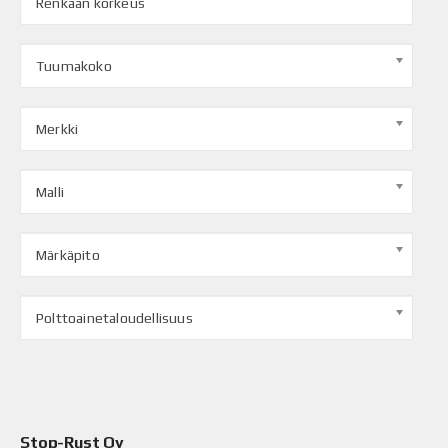
Renkaan korkeus
Tuumakoko
Merkki
Malli
Märkäpito
Polttoainetaloudellisuus
Stop-Rust Oy