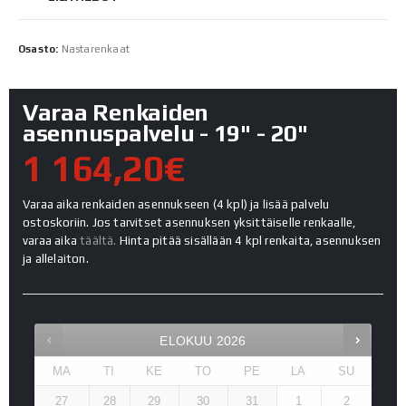
Osasto:
Nastarenkaat
Varaa Renkaiden
asennuspalvelu - 19" - 20"
1 164,20€
Varaa aika renkaiden asennukseen (4 kpl) ja lisää palvelu
ostoskoriin. Jos tarvitset asennuksen yksittäiselle renkaalle,
varaa aika
täältä.
Hinta pitää sisällään 4 kpl renkaita, asennuksen
ja allelaiton.
ELOKUU
2026
MA
TI
KE
TO
PE
LA
SU
27
28
29
30
31
1
2