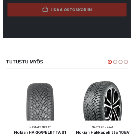
LISÄÄ OSTOSKORIIN
TUTUSTU MYÖS
NASTARENKAAT
NASTARENKAAT
 EV
Nokian HAKKAPELIITTA 01
Nokian Hakkapeliitta 10 EV