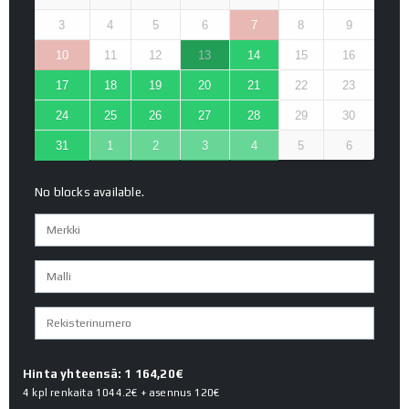
3
4
5
6
7
8
9
10
11
12
13
14
15
16
17
18
19
20
21
22
23
24
25
26
27
28
29
30
31
1
2
3
4
5
6
No blocks available.
Hinta yhteensä: 1 164,20€
4 kpl renkaita
1044.2€
+ asennus
120€