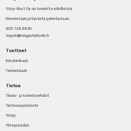
Stop-Rust Oy on tunnettu edullisista
hinnoistaan ja hyvästä palvelustaan.
(09) 728 8430
myynti@rengashelsinki.fi
Tuotteet
Kesärenkaat
Talvirenkaat
Tietoa
Tilaus- ja toimitusehdot
Tietosuojaseloste
Yritys
Yhteystiedot