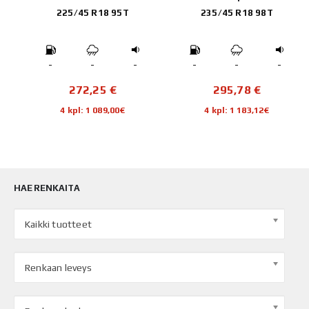
225/45 R18 95T
235/45 R18 98T
-
-
-
-
-
-
272,25
€
295,78
€
4 kpl: 1 089,00€
4 kpl: 1 183,12€
HAE RENKAITA
Kaikki tuotteet
Renkaan leveys