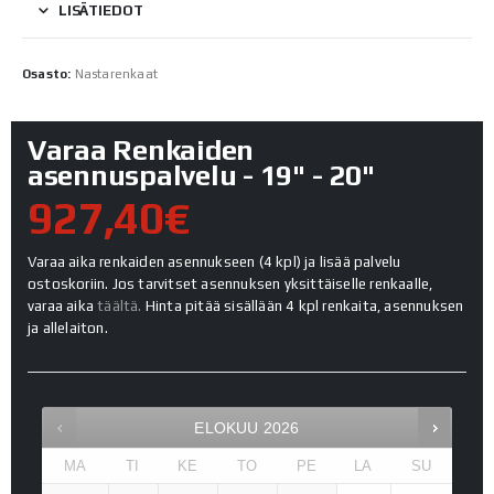
LISÄTIEDOT
Osasto:
Nastarenkaat
Varaa Renkaiden
asennuspalvelu - 19" - 20"
927,40€
Varaa aika renkaiden asennukseen (4 kpl) ja lisää palvelu
ostoskoriin. Jos tarvitset asennuksen yksittäiselle renkaalle,
varaa aika
täältä.
Hinta pitää sisällään 4 kpl renkaita, asennuksen
ja allelaiton.
ELOKUU
2026
MA
TI
KE
TO
PE
LA
SU