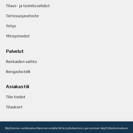
Tilaus- ja toimitusehdot
Tietosuojaseloste
Yritys
Yhteystiedot
Palvelut
Renkaiden vaihto
Rengashotelli
Asiakastili
Tilin tiedot
Tilaukset
Käytämme verkkosivuillamme evästeitä tarjotaksemme paremman käyttökokemuksen