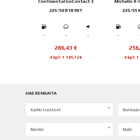
nx TI501
Continental IceContact 3
Michelin X
114T
225/50 R18 99T
225/55 
-
-
-
-
-
€
286,43
€
256
00€
4 kpl: 1 145,72€
4 kpl: 
HAE RENKAITA
Kaikki tuotteet
Renkaan
Merkki
Malli