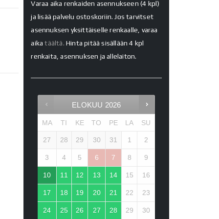
Varaa aika renkaiden asennukseen (4 kpl)
ja lisää palvelu ostoskoriin. Jos tarvitset
asennuksen yksittäiselle renkaalle, varaa
aika
täältä.
Hinta pitää sisällään 4 kpl
renkaita, asennuksen ja allelaiton.
ELOKUU
2026
MA
TI
KE
TO
PE
LA
SU
27
28
29
30
31
1
2
3
4
5
6
7
8
9
10
11
12
13
14
15
16
17
18
19
20
21
22
23
24
25
26
27
28
29
30