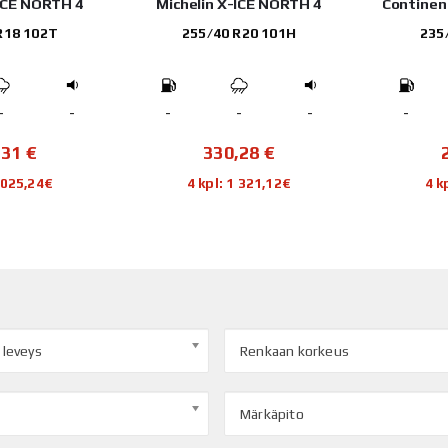
-ICE NORTH 4
Michelin X-ICE NORTH 4
Continen
R18 102T
255/40 R20 101H
235
-
-
-
-
-
-
,31
€
330,28
€
1 025,24€
4 kpl: 1 321,12€
4 k
 leveys
Renkaan korkeus
Märkäpito