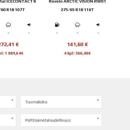
tal ICECONTACT 8
Rovelo ARCTIC VISION RW01
Tri
/60 R18 107T
275/65 R18 116T
-
-
-
-
-
-
272,41
€
141,60
€
pl: 1 089,64€
4 kpl: 566,40€
Tuumakoko
Polttoainetaloudellisuus