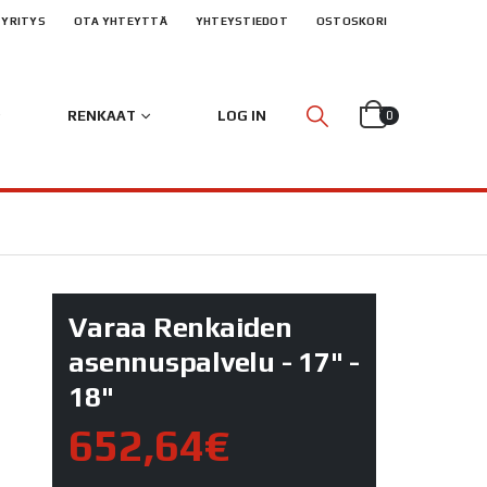
YRITYS
OTA YHTEYTTÄ
YHTEYSTIEDOT
OSTOSKORI
RENKAAT
LOG IN
0
Varaa Renkaiden
asennuspalvelu - 17" -
18"
652,64€