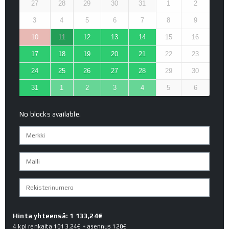
27
28
29
30
31
1
2
3
4
5
6
7
8
9
10
11
12
13
14
15
16
17
18
19
20
21
22
23
24
25
26
27
28
29
30
31
1
2
3
4
5
6
No blocks available.
Hinta yhteensä: 1 133,24€
4 kpl renkaita
1013.24€
+ asennus
120€