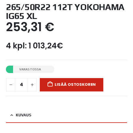
265/50R22 112T YOKOHAMA
IG65 XL
253,31
€
4 kpl: 1 013,24€
VARASTOSSA
LISÄÄ OSTOSKORIIN
KUVAUS