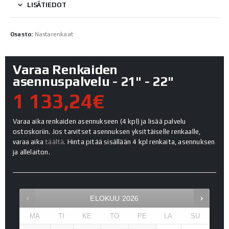
LISÄTIEDOT
Osasto:
Nastarenkaat
Varaa Renkaiden
asennuspalvelu - 21" - 22"
1 133,24€
Varaa aika renkaiden asennukseen (4 kpl) ja lisää palvelu
ostoskoriin. Jos tarvitset asennuksen yksittäiselle renkaalle,
varaa aika
täältä.
Hinta pitää sisällään 4 kpl renkaita, asennuksen
ja allelaiton.
ELOKUU
2026
MA
TI
KE
TO
PE
LA
SU