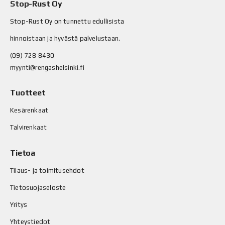
Stop-Rust Oy
Stop-Rust Oy on tunnettu edullisista
hinnoistaan ja hyvästä palvelustaan.
(09) 728 8430
myynti@rengashelsinki.fi
Tuotteet
Kesärenkaat
Talvirenkaat
Tietoa
Tilaus- ja toimitusehdot
Tietosuojaseloste
Yritys
Yhteystiedot