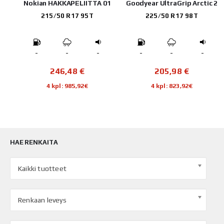
Nokian HAKKAPELIITTA 01
Goodyear UltraGrip Arctic 2
215/50 R17 95T
225/50 R17 98T
-
-
-
-
-
-
246,48
€
205,98
€
4 kpl: 985,92€
4 kpl: 823,92€
HAE RENKAITA
Kaikki tuotteet
Renkaan leveys