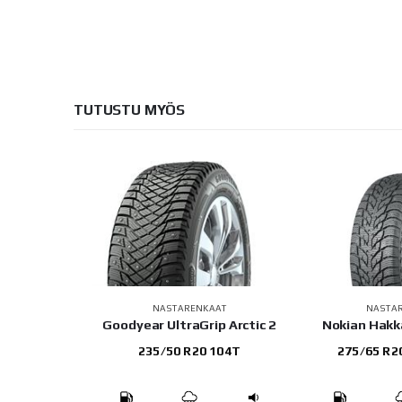
TUTUSTU MYÖS
AAT
NASTARENKAAT
NASTA
ZER WST3
Goodyear UltraGrip Arctic 2
Nokian Hakk
101T
235/50 R20 104T
275/65 R2