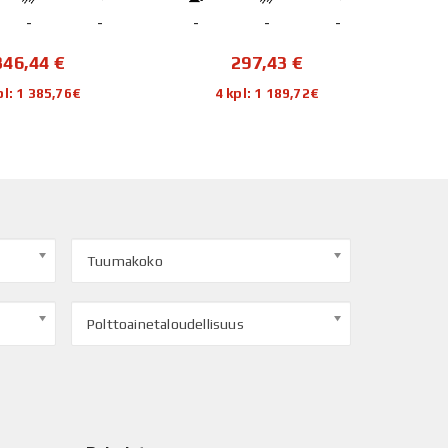
-
-
-
-
-
-
346,44
€
297,43
€
pl: 1 385,76€
4 kpl: 1 189,72€
Tuumakoko
Polttoainetaloudellisuus