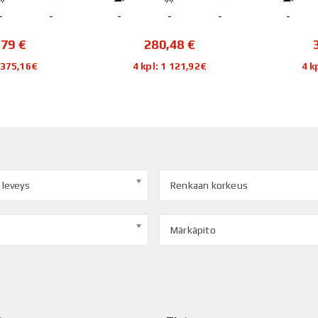
-
-
-
-
-
-
,79
€
280,48
€
1 375,16€
4 kpl: 1 121,92€
4 k
 leveys
Renkaan korkeus
Märkäpito