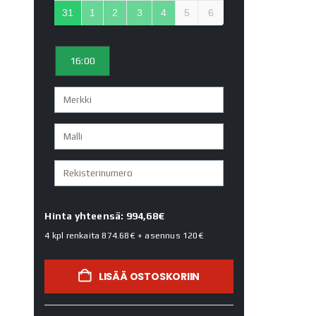
31
1
2
3
4
5
6
16:00
Hinta yhteensä: 994,68€
4 kpl renkaita
874.68€
+ asennus
120€
LISÄÄ OSTOSKORIIN