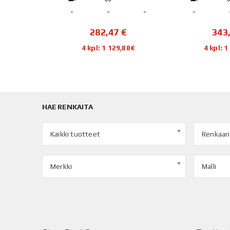
-
-
-
-
-
€
282,47
€
343
44€
4 kpl: 1 129,88€
4 kpl: 
HAE RENKAITA
Kaikki tuotteet
Renkaan
Merkki
Malli