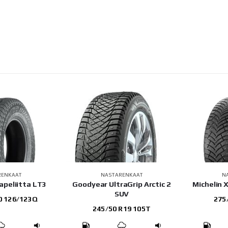
RENKAAT
NASTARENKAAT
N
apeliitta LT3
Goodyear UltraGrip Arctic 2
Michelin 
SUV
0 126/123Q
275
245/50 R19 105T