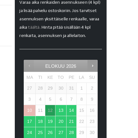
Varaa aika renkaiden asennukseen (4 kpl)
ja lisää palvelu ostoskoriin. Jos tarvitset
asennuksen yksittäiselle renkaalle, varaa
aika
täältä.
Hinta pitää sisällään 4 kpl
renkaita, asennuksen ja allelaiton.
ELOKUU
2026
MA
TI
KE
TO
PE
LA
SU
27
28
29
30
31
1
2
3
4
5
6
7
8
9
10
11
12
13
14
15
16
17
18
19
20
21
22
23
24
25
26
27
28
29
30