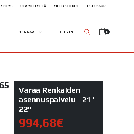
YRITYS
OTA YHTEYTTÄ
YHTEYSTIEDOT
OSTOSKORI
RENKAAT
LOG IN
0
65
Varaa Renkaiden
asennuspalvelu - 21" -
22"
994,68€