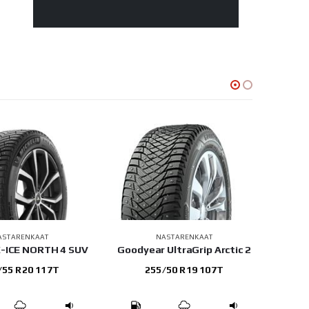
ASTARENKAAT
NASTARENKAAT
X-ICE NORTH 4 SUV
Goodyear UltraGrip Arctic 2
Tri
/55 R20 117T
255/50 R19 107T