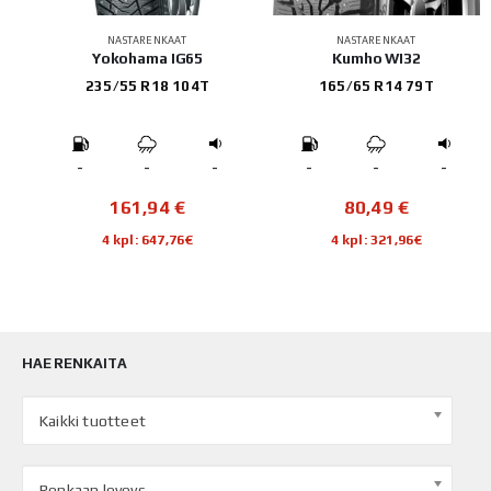
NASTARENKAAT
NASTARENKAAT
01
Yokohama IG65
Kumho WI32
235/55 R18 104T
165/65 R14 79T
-
-
-
-
-
-
161,94
€
80,49
€
4 kpl: 647,76€
4 kpl: 321,96€
HAE RENKAITA
Kaikki tuotteet
Renkaan leveys