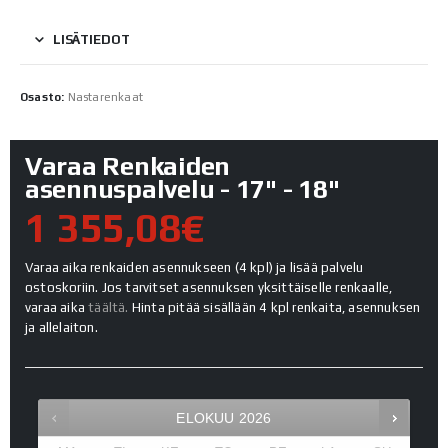
LISÄTIEDOT
Osasto:
Nastarenkaat
Varaa Renkaiden
asennuspalvelu - 17" - 18"
1 355,08€
Varaa aika renkaiden asennukseen (4 kpl) ja lisää palvelu
ostoskoriin. Jos tarvitset asennuksen yksittäiselle renkaalle,
varaa aika
täältä.
Hinta pitää sisällään 4 kpl renkaita, asennuksen
ja allelaiton.
ELOKUU
2026