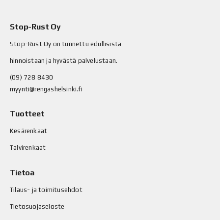
Stop-Rust Oy
Stop-Rust Oy on tunnettu edullisista
hinnoistaan ja hyvästä palvelustaan.
(09) 728 8430
myynti@rengashelsinki.fi
Tuotteet
Kesärenkaat
Talvirenkaat
Tietoa
Tilaus- ja toimitusehdot
Tietosuojaseloste