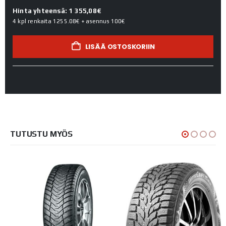
Hinta yhteensä: 1 355,08€
4 kpl renkaita
1255.08€
+ asennus
100€
LISÄÄ OSTOSKORIIN
TUTUSTU MYÖS