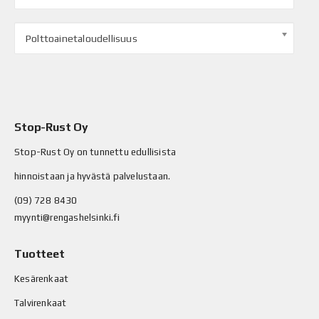
Polttoainetaloudellisuus
Stop-Rust Oy
Stop-Rust Oy on tunnettu edullisista
hinnoistaan ja hyvästä palvelustaan.
(09) 728 8430
myynti@rengashelsinki.fi
Tuotteet
Kesärenkaat
Talvirenkaat