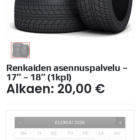
Renkaiden asennuspalvelu –
17″ – 18″ (1kpl)
Alkaen:
20,00
€
ELOKUU
2026
MA
TI
KE
TO
PE
LA
SU