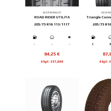
KESÄRENKAAT
KESÄR
ROAD RIDER UTILITA
Triangle Con
205/75 R16 113/111T
205/75 R1
-
-
-
C
84,25
€
87,
4 kpl: 337,00€
4 kpl: 