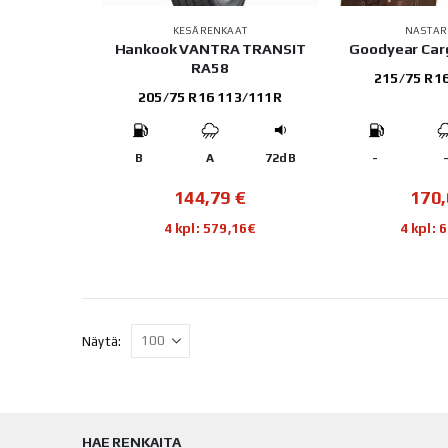
KESÄRENKAAT
NASTAR
Hankook VANTRA TRANSIT
Goodyear Carg
RA58
215/75 R1
205/75 R16 113/111R
B
A
72dB
-
144,79
€
170
4 kpl: 579,16€
4 kpl: 
Näytä:
HAE RENKAITA