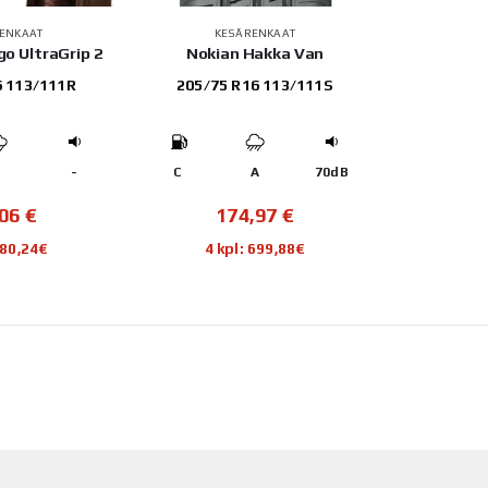
ENKAAT
KESÄRENKAAT
o UltraGrip 2
Nokian Hakka Van
6 113/111R
205/75 R16 113/111S
-
-
C
A
70dB
,06
€
174,97
€
680,24€
4 kpl: 699,88€