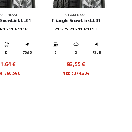
TKARENKAAT
KITKARENKAAT
 SnowLink LL01
Triangle SnowLink LL01
 R16 113/111R
215/75 R16 113/111Q
D
73dB
E
D
73dB
91,64
€
93,55
€
pl: 366,56€
4 kpl: 374,20€