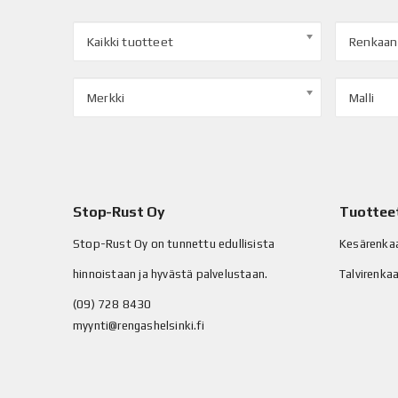
Kaikki tuotteet
Renkaan
Merkki
Malli
Stop-Rust Oy
Tuottee
Stop-Rust Oy on tunnettu edullisista
Kesärenka
hinnoistaan ja hyvästä palvelustaan.
Talvirenka
(09) 728 8430
myynti@rengashelsinki.fi