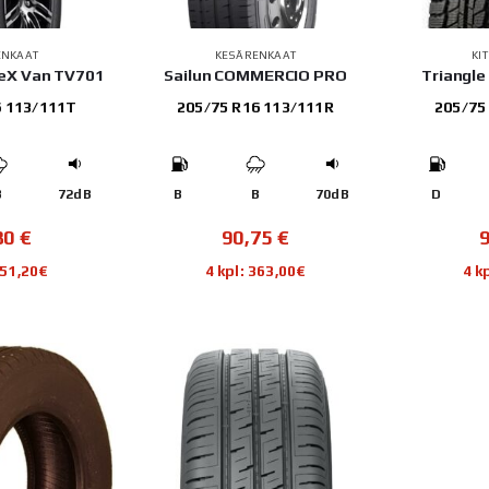
ENKAAT
KESÄRENKAAT
KI
neX Van TV701
Sailun COMMERCIO PRO
Triangle
6 113/111T
205/75 R16 113/111R
205/75
B
72dB
B
B
70dB
D
80
€
90,75
€
351,20€
4 kpl: 363,00€
4 k