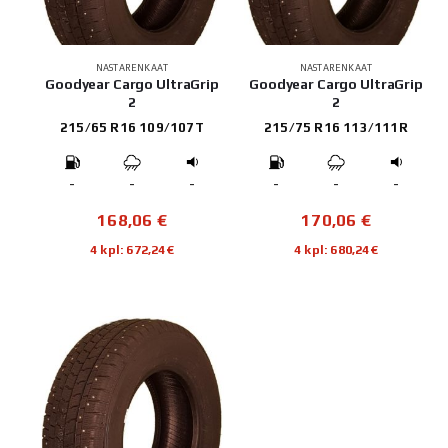
NASTARENKAAT
NASTARENKAAT
Goodyear Cargo UltraGrip
Goodyear Cargo UltraGrip
2
2
215/65 R16 109/107T
215/75 R16 113/111R
-
-
-
-
-
-
168,06
€
170,06
€
4 kpl: 672,24€
4 kpl: 680,24€