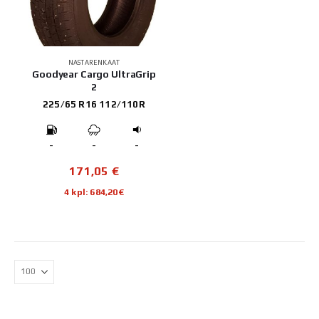
NASTARENKAAT
Goodyear Cargo UltraGrip
2
225/65 R16 112/110R
-
-
-
171,05
€
4 kpl: 684,20€