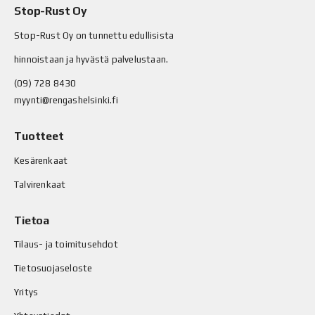
Stop-Rust Oy
Stop-Rust Oy on tunnettu edullisista
hinnoistaan ja hyvästä palvelustaan.
(09) 728 8430
myynti@rengashelsinki.fi
Tuotteet
Kesärenkaat
Talvirenkaat
Tietoa
Tilaus- ja toimitusehdot
Tietosuojaseloste
Yritys