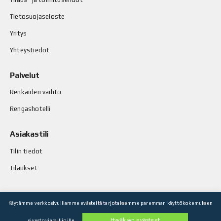
Tietosuojaseloste
Yritys
Yhteystiedot
Palvelut
Renkaiden vaihto
Rengashotelli
Asiakastili
Tilin tiedot
Tilaukset
Käytämme verkkosivuillamme evästeitä tarjotaksemme paremman käyttökokemuksen
© Stop-Rust Oy. Kaikki oikeudet pidätetään.
Hyväksyn evästeet
sivustovierailijoille.