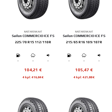
NASTARENKAAT
NASTARENKAAT
Sailun COMMERCIO ICE FS
Sailun COMMERCIO ICE FS
225/70 R15 112/110R
215/65 R16 109/107R
-
-
-
-
-
-
104,21
€
105,47
€
4 kpl: 416,84€
4 kpl: 421,88€