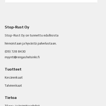
Stop-Rust Oy
Stop-Rust Oy on tunnettu edullisista
hinnoistaan ja hyvästä palvelustaan.
(09) 728 8430
myynti@rengashelsinki.fi
Tuotteet
Kesärenkaat
Talvirenkaat
Tietoa
Tilaus- ja toimitusehdot