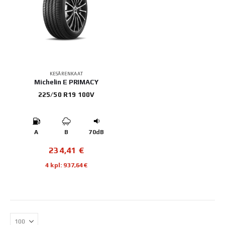
KESÄRENKAAT
Michelin E PRIMACY
225/50 R19 100V
A
B
70dB
234,41
€
4 kpl: 937,64€