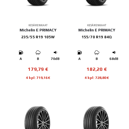
KESÄRENKAAT
KESÄRENKAAT
Michelin E PRIMACY
Michelin E PRIMACY
235/55 R19 105W
155/70 R19 84Q
A
B
70dB
A
B
68dB
179,79
€
182,20
€
4 kpl: 719,16€
4 kpl: 728,80€