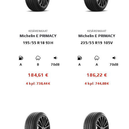
KESÄRENKAAT
KESÄRENKAAT
Michelin E PRIMACY
Michelin E PRIMACY
195/55 R18 93H
235/55 R19 105V
A
B
70dB
A
A
70dB
184,61
€
186,22
€
4 kpl: 738,44€
4 kpl: 744,88€