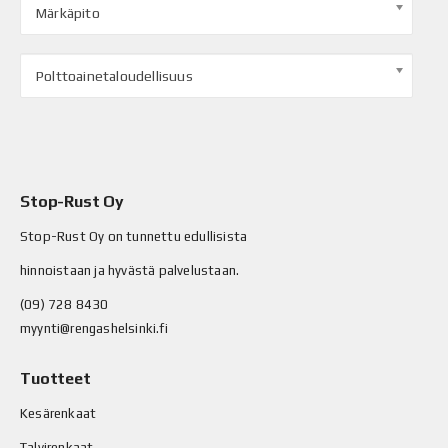
Märkäpito
Polttoainetaloudellisuus
Stop-Rust Oy
Stop-Rust Oy on tunnettu edullisista
hinnoistaan ja hyvästä palvelustaan.
(09) 728 8430
myynti@rengashelsinki.fi
Tuotteet
Kesärenkaat
Talvirenkaat