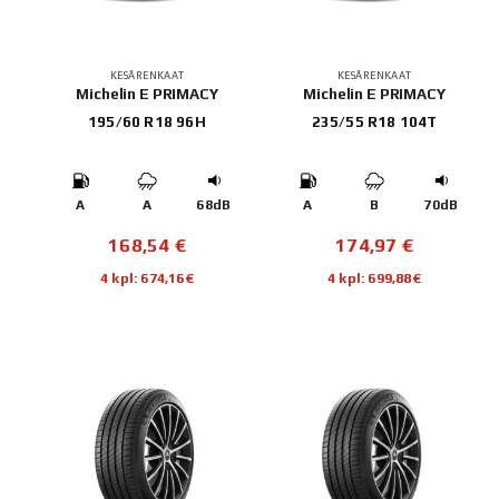
KESÄRENKAAT
KESÄRENKAAT
Michelin E PRIMACY
Michelin E PRIMACY
195/60 R18 96H
235/55 R18 104T
A
A
68dB
A
B
70dB
168,54
€
174,97
€
4 kpl: 674,16€
4 kpl: 699,88€