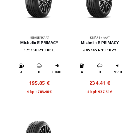
KESÄRENKAAT
KESÄRENKAAT
Michelin E PRIMACY
Michelin E PRIMACY
175/60 R19 86Q
245/45 R19 102Y
A
B
68dB
A
B
70dB
195,85
€
234,41
€
4 kpl: 783,40€
4 kpl: 937,64€