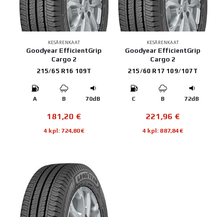
KESÄRENKAAT
KESÄRENKAAT
Goodyear EfficientGrip
Goodyear EfficientGrip
Cargo 2
Cargo 2
215/65 R16 109T
215/60 R17 109/107T
A
B
70dB
C
B
72dB
181,20
€
221,96
€
4 kpl: 724,80€
4 kpl: 887,84€