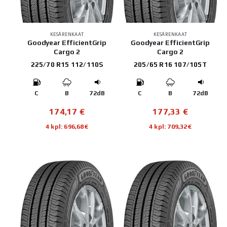
KESÄRENKAAT
KESÄRENKAAT
Goodyear EfficientGrip
Goodyear EfficientGrip
Cargo 2
Cargo 2
225/70 R15 112/110S
205/65 R16 107/105T
C
B
72dB
C
B
72dB
174,17
€
177,33
€
4 kpl: 696,68€
4 kpl: 709,32€