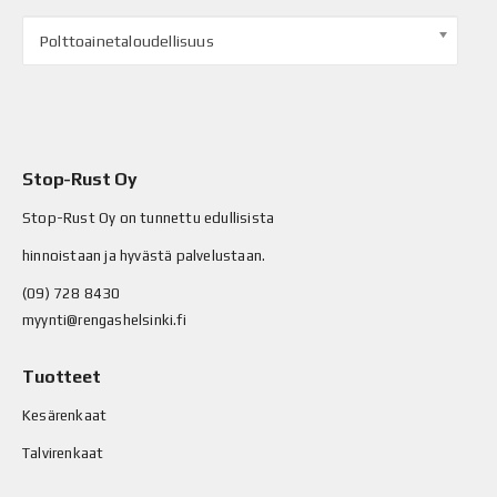
Polttoainetaloudellisuus
Stop-Rust Oy
Stop-Rust Oy on tunnettu edullisista
hinnoistaan ja hyvästä palvelustaan.
(09) 728 8430
myynti@rengashelsinki.fi
Tuotteet
Kesärenkaat
Talvirenkaat