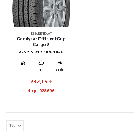
KESÄRENKAAT
Goodyear EfficientGrip
Cargo 2
225/55 R17 104/102H
C
B
71dB
232,15
€
4 kpl: 928,60€