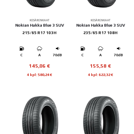
KESÄRENKAAT
KESÄRENKAAT
Nokian Hakka Blue 3 SUV
Nokian Hakka Blue 3 SUV
215/65 R17 103H
235/65 R17 108H
C
A
70dB
C
A
70dB
145,06
€
155,58
€
4 kpl: 580,24€
4 kpl: 622,32€