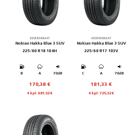
KESÄRENKAAT
KESÄRENKAAT
Nokian Hakka Blue 3 SUV
Nokian Hakka Blue 3 SUV
225/60 R18 104H
225/60 R17 103V
B
A
70dB
C
A
70dB
170,38
€
181,33
€
4 kpl: 681,52€
4 kpl: 725,32€