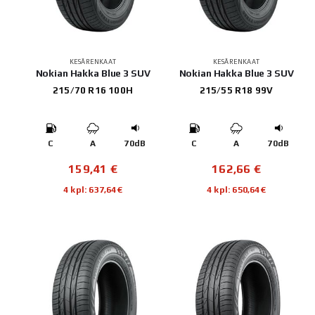
KESÄRENKAAT
KESÄRENKAAT
Nokian Hakka Blue 3 SUV
Nokian Hakka Blue 3 SUV
215/70 R16 100H
215/55 R18 99V
C
A
70dB
C
A
70dB
159,41
€
162,66
€
4 kpl: 637,64€
4 kpl: 650,64€