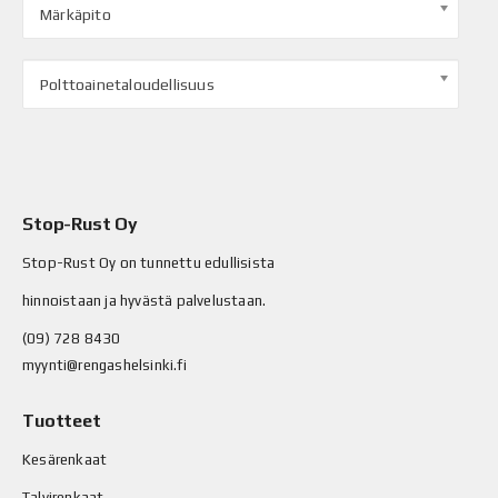
Märkäpito
Polttoainetaloudellisuus
Stop-Rust Oy
Stop-Rust Oy on tunnettu edullisista
hinnoistaan ja hyvästä palvelustaan.
(09) 728 8430
myynti@rengashelsinki.fi
Tuotteet
Kesärenkaat
Talvirenkaat