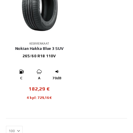
KESÄRENKAAT
Nokian Hakka Blue 3 SUV
265/60 R18 110V
C
A
70dB
182,29
€
4 kpl: 729,16€