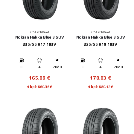
KESÄRENKAAT
KESÄRENKAAT
Nokian Hakka Blue 3 SUV
Nokian Hakka Blue 3 SUV
235/55 R17 103V
225/55 R19 103V
C
A
70dB
C
A
70dB
165,09
€
170,03
€
4 kpl: 660,36€
4 kpl: 680,12€