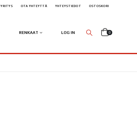
YRITYS
OTA YHTEYTTÄ
YHTEYSTIEDOT
OSTOSKORI
RENKAAT
LOG IN
0