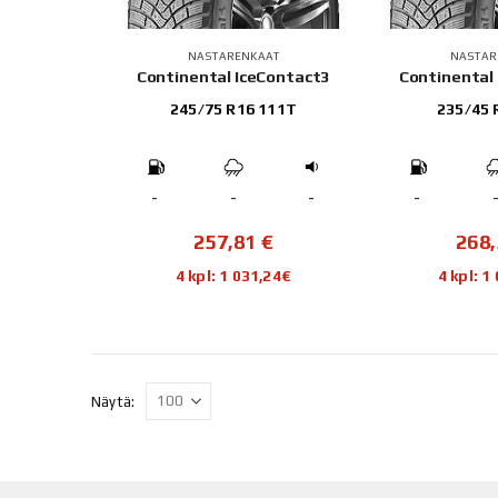
NASTARENKAAT
NASTAR
Continental IceContact3
Continental
245/75 R16 111T
235/45 
-
-
-
-
257,81
€
268
4 kpl: 1 031,24€
4 kpl: 1
Näytä: