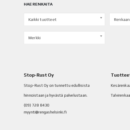
HAE RENKAITA
Kaikki tuotteet
Renkaan
Merkki
Stop-Rust Oy
Tuottee
Stop-Rust Oy on tunnettu edullisista
Kesärenka
hinnoistaan ja hyvästä palvelustaan.
Talvirenka
(09) 728 8430
myynti@rengashelsinki.fi