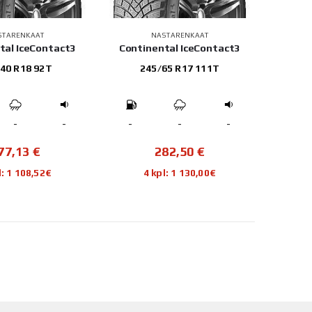
STARENKAAT
NASTARENKAAT
tal IceContact3
Continental IceContact3
40 R18 92T
245/65 R17 111T
-
-
-
-
-
77,13
€
282,50
€
l: 1 108,52€
4 kpl: 1 130,00€