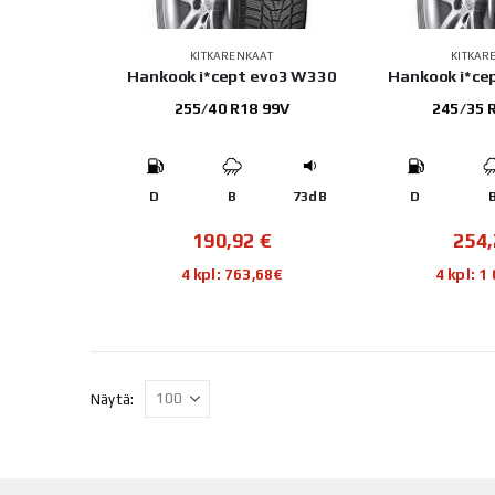
KITKARENKAAT
KITKAR
Hankook i*cept evo3 W330
Hankook i*ce
255/40 R18 99V
245/35 
D
B
73dB
D
190,92
€
254
4 kpl: 763,68€
4 kpl: 1
Näytä: