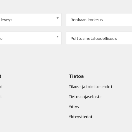
 leveys
Renkaan korkeus
to
Polttoainetaloudellisuus
t
Tietoa
at
Tilaus- ja toimitusehdot
at
Tietosuojaseloste
Yritys
Yhteystiedot