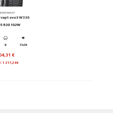
TKARENKAAT
*cept evo3 W330
35 R20 102W
B
73dB
04,31
€
l: 1 217,24€