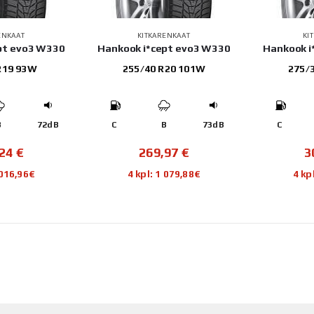
ENKAAT
KITKARENKAAT
KI
pt evo3 W330
Hankook i*cept evo3 W330
Hankook i
R19 93W
255/40 R20 101W
275/
B
72dB
C
B
73dB
C
,24
€
269,97
€
3
 016,96€
4 kpl: 1 079,88€
4 kp