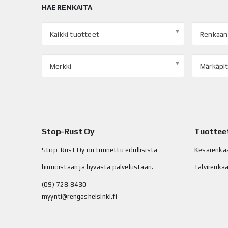
HAE RENKAITA
Kaikki tuotteet
Renkaan
Merkki
Märkäpi
Stop-Rust Oy
Tuottee
Stop-Rust Oy on tunnettu edullisista
Kesärenka
hinnoistaan ja hyvästä palvelustaan.
Talvirenka
(09) 728 8430
myynti@rengashelsinki.fi