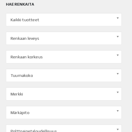
HAE RENKAITA
Kaikki tuotteet
Renkaan leveys
Renkaan korkeus
Tuumakoko
Merkki
Märkäpito
Polttoainetaloudellisuus