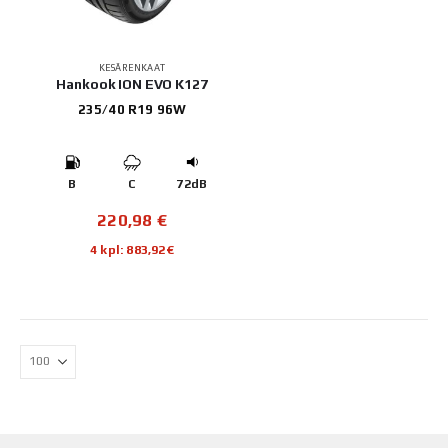
KESÄRENKAAT
Hankook ION EVO K127
235/40 R19 96W
B
C
72dB
220,98
€
4 kpl: 883,92€