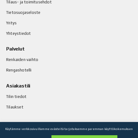
Tilaus- ja toimitusehdot
Tietosuojaseloste
Yritys
Yhteystiedot
Palvelut
Renkaiden vaihto
Rengashotelli
Asiakastili
Tilin tiedot
Tilaukset
Käytämme verkkosivuillamme evästeitä tarjotaksemme paremman käyttökokemuksen
© Stop-Rust Oy. Kaikki oikeudet pidätetään.