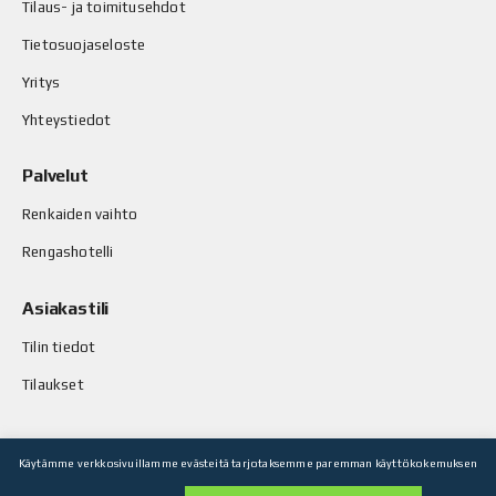
Tilaus- ja toimitusehdot
Tietosuojaseloste
Yritys
Yhteystiedot
Palvelut
Renkaiden vaihto
Rengashotelli
Asiakastili
Tilin tiedot
Tilaukset
Käytämme verkkosivuillamme evästeitä tarjotaksemme paremman käyttökokemuksen
© Stop-Rust Oy. Kaikki oikeudet pidätetään.