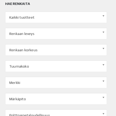
HAE RENKAITA
Kaikki tuotteet
Renkaan leveys
Renkaan korkeus
Tuumakoko
Merkki
Märkäpito
Polttoainetaloudellisuus