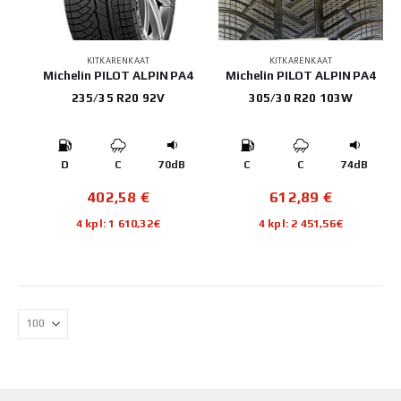
KITKARENKAAT
KITKARENKAAT
Michelin PILOT ALPIN PA4
Michelin PILOT ALPIN PA4
235/35 R20 92V
305/30 R20 103W
D
C
70dB
C
C
74dB
402,58
€
612,89
€
4 kpl: 1 610,32€
4 kpl: 2 451,56€