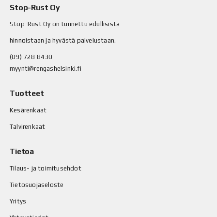
Stop-Rust Oy
Stop-Rust Oy on tunnettu edullisista
hinnoistaan ja hyvästä palvelustaan.
(09) 728 8430
myynti@rengashelsinki.fi
Tuotteet
Kesärenkaat
Talvirenkaat
Tietoa
Tilaus- ja toimitusehdot
Tietosuojaseloste
Yritys