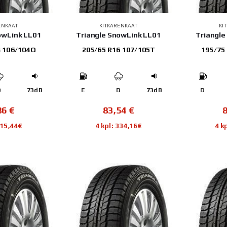
ENKAAT
KITKARENKAAT
KI
owLink LL01
Triangle SnowLink LL01
Triangle
4 106/104Q
205/65 R16 107/105T
195/75
D
73dB
E
D
73dB
D
86
€
83,54
€
315,44€
4 kpl: 334,16€
4 k