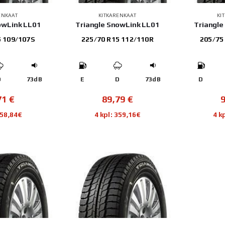
ENKAAT
KITKARENKAAT
KI
owLink LL01
Triangle SnowLink LL01
Triangle
5 109/107S
225/70 R15 112/110R
205/75
D
73dB
E
D
73dB
D
71
€
89,79
€
358,84€
4 kpl: 359,16€
4 k