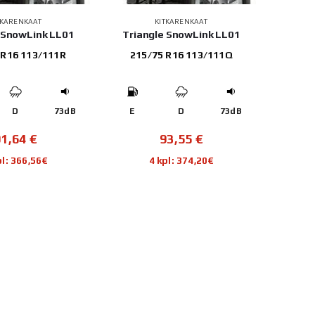
TKARENKAAT
KITKARENKAAT
 SnowLink LL01
Triangle SnowLink LL01
 R16 113/111R
215/75 R16 113/111Q
D
73dB
E
D
73dB
91,64
€
93,55
€
pl: 366,56€
4 kpl: 374,20€