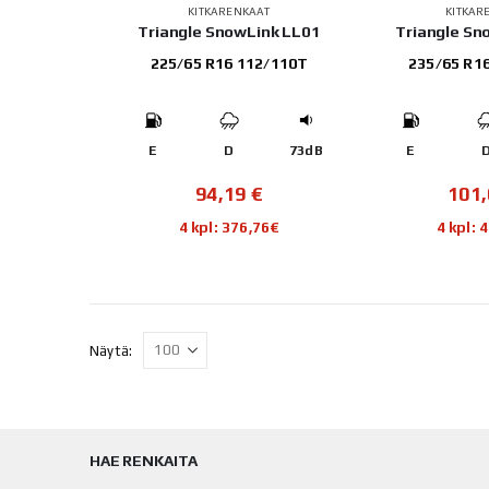
KITKARENKAAT
KITKAR
Triangle SnowLink LL01
Triangle Sn
225/65 R16 112/110T
235/65 R1
E
D
73dB
E
94,19
€
101
4 kpl: 376,76€
4 kpl: 
Näytä:
HAE RENKAITA