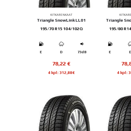
KITKARENKAAT
KITKAR
Triangle SnowLink LL01
Triangle Sn
195/70 R15 104/102Q
195/80 R1
E
D
73dB
E
78,22
€
78,
4 kpl: 312,88€
4 kpl: 