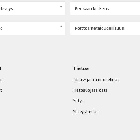
 leveys
Renkaan korkeus
to
Polttoainetaloudellisuus
t
Tietoa
at
Tilaus- ja toimitusehdot
at
Tietosuojaseloste
Yritys
Yhteystiedot