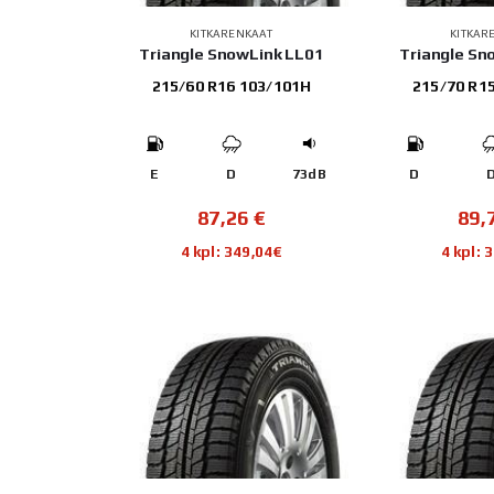
KITKARENKAAT
KITKAR
Triangle SnowLink LL01
Triangle Sn
215/60 R16 103/101H
215/70 R1
E
D
73dB
D
87,26
€
89,
4 kpl: 349,04€
4 kpl: 