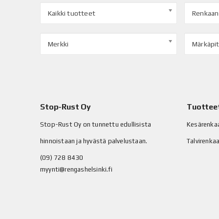
Kaikki tuotteet
Renkaan
Merkki
Märkäpi
Stop-Rust Oy
Tuottee
Stop-Rust Oy on tunnettu edullisista
Kesärenka
hinnoistaan ja hyvästä palvelustaan.
Talvirenka
(09) 728 8430
myynti@rengashelsinki.fi