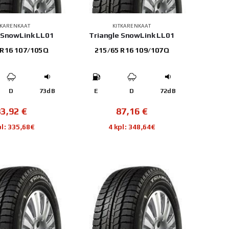
TKARENKAAT
KITKARENKAAT
 SnowLink LL01
Triangle SnowLink LL01
 R16 107/105Q
215/65 R16 109/107Q
D
73dB
E
D
72dB
83,92
€
87,16
€
pl: 335,68€
4 kpl: 348,64€