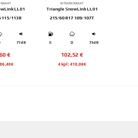
ENKAAT
KITKARENKAAT
owLink LL01
Triangle SnowLink LL01
6 115/113R
215/60 R17 109/107T
D
71dB
E
D
73dB
,60
€
102,52
€
406,40€
4 kpl: 410,08€