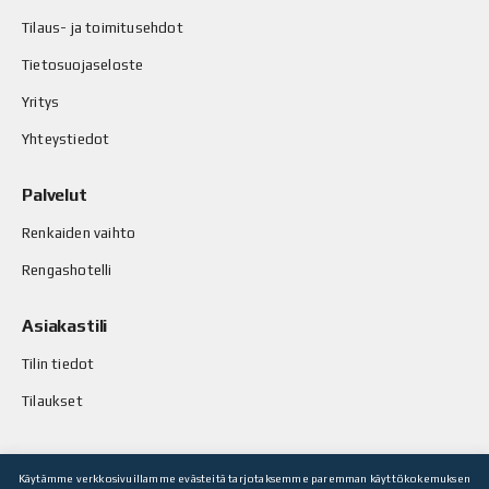
Tilaus- ja toimitusehdot
Tietosuojaseloste
Yritys
Yhteystiedot
Palvelut
Renkaiden vaihto
Rengashotelli
Asiakastili
Tilin tiedot
Tilaukset
Käytämme verkkosivuillamme evästeitä tarjotaksemme paremman käyttökokemuksen