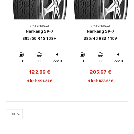
KESÄRENKAAT
KESÄRENKAAT
Nankang SP-7
Nankang SP-7
295/50 R15 108H
285/40 R22 110V
D
B
72dB
D
B
72dB
122,96
€
205,67
€
4 kpl: 491,84€
4 kpl: 822,68€