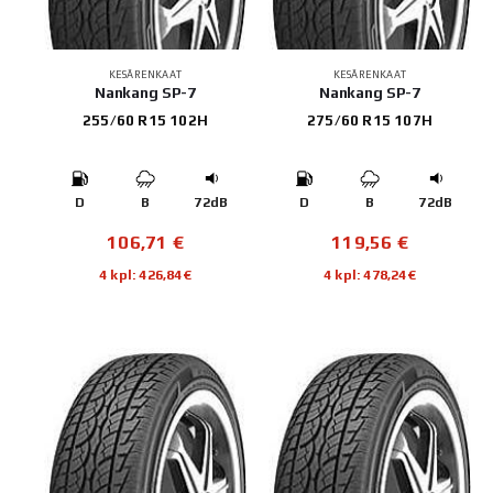
KESÄRENKAAT
KESÄRENKAAT
Nankang SP-7
Nankang SP-7
255/60 R15 102H
275/60 R15 107H
D
B
72dB
D
B
72dB
106,71
€
119,56
€
4 kpl: 426,84€
4 kpl: 478,24€