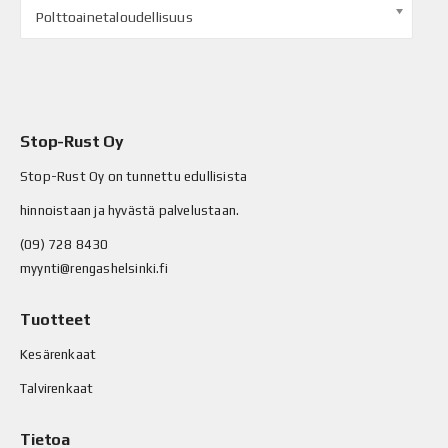
Polttoainetaloudellisuus
Stop-Rust Oy
Stop-Rust Oy on tunnettu edullisista
hinnoistaan ja hyvästä palvelustaan.
(09) 728 8430
myynti@rengashelsinki.fi
Tuotteet
Kesärenkaat
Talvirenkaat
Tietoa