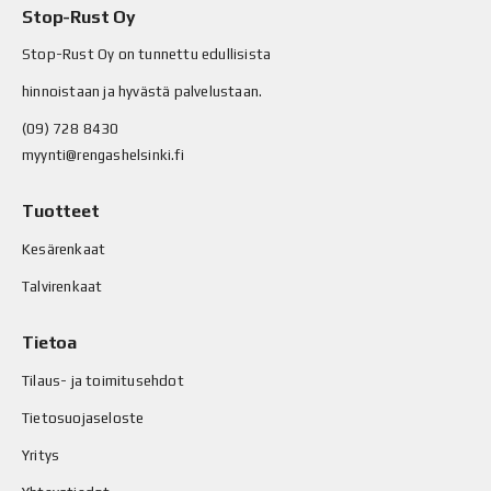
Stop-Rust Oy
Stop-Rust Oy on tunnettu edullisista
hinnoistaan ja hyvästä palvelustaan.
(09) 728 8430
myynti@rengashelsinki.fi
Tuotteet
Kesärenkaat
Talvirenkaat
Tietoa
Tilaus- ja toimitusehdot
Tietosuojaseloste
Yritys