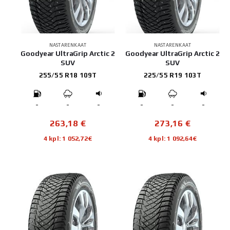
NASTARENKAAT
NASTARENKAAT
Goodyear UltraGrip Arctic 2
Goodyear UltraGrip Arctic 2
SUV
SUV
255/55 R18 109T
225/55 R19 103T
-
-
-
-
-
-
263,18
€
273,16
€
4 kpl: 1 052,72€
4 kpl: 1 092,64€