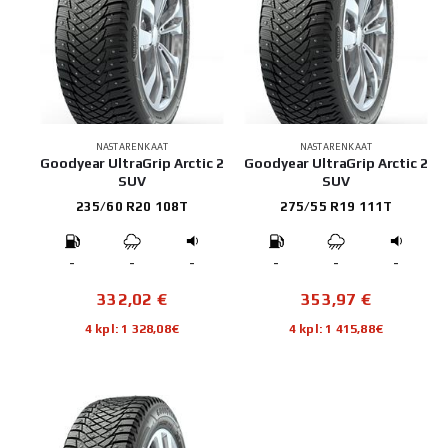
NASTARENKAAT
NASTARENKAAT
Goodyear UltraGrip Arctic 2
Goodyear UltraGrip Arctic 2
SUV
SUV
235/60 R20 108T
275/55 R19 111T
-
-
-
-
-
-
332,02
€
353,97
€
4 kpl: 1 328,08€
4 kpl: 1 415,88€