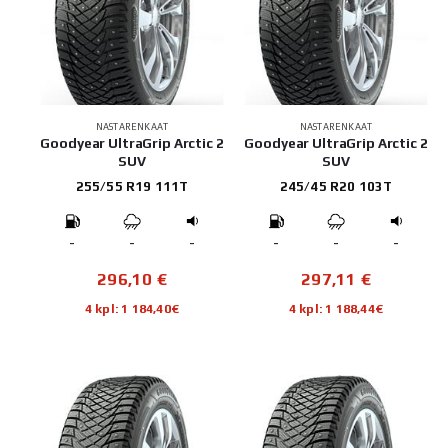
NASTARENKAAT
NASTARENKAAT
Goodyear UltraGrip Arctic 2
Goodyear UltraGrip Arctic 2
SUV
SUV
255/55 R19 111T
245/45 R20 103T
-
-
-
-
-
-
296,10
€
297,11
€
4 kpl: 1 184,40€
4 kpl: 1 188,44€