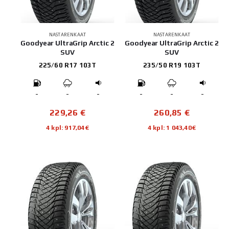
NASTARENKAAT
NASTARENKAAT
Goodyear UltraGrip Arctic 2
Goodyear UltraGrip Arctic 2
SUV
SUV
225/60 R17 103T
235/50 R19 103T
-
-
-
-
-
-
229,26
€
260,85
€
4 kpl: 917,04€
4 kpl: 1 043,40€