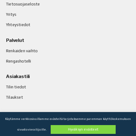
Tietosuojaseloste
Yritys
Yhteystiedot
Palvelut
Renkaiden vaihto
Rengashotelli
Asiakastili
Tilin tiedot
Tilaukset
Käytämme verkkosivuillamme evästeitä tarjotaksemme paremman käyttökokemuksen
© Stop-Rust Oy. Kaikki oikeudet pidätetään.
Hyväksyn evästeet
sivustovierailijoille.
Toteutus: Legenda Oy