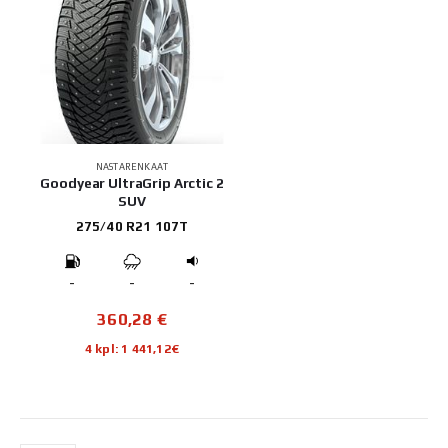
NASTARENKAAT
Goodyear UltraGrip Arctic 2
SUV
275/40 R21 107T
-
-
-
360,28
€
4 kpl: 1 441,12€