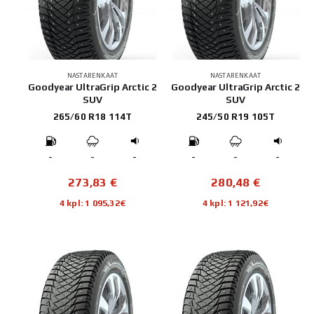
NASTARENKAAT
NASTARENKAAT
Goodyear UltraGrip Arctic 2
Goodyear UltraGrip Arctic 2
SUV
SUV
265/60 R18 114T
245/50 R19 105T
-
-
-
-
-
-
273,83
€
280,48
€
4 kpl: 1 095,32€
4 kpl: 1 121,92€