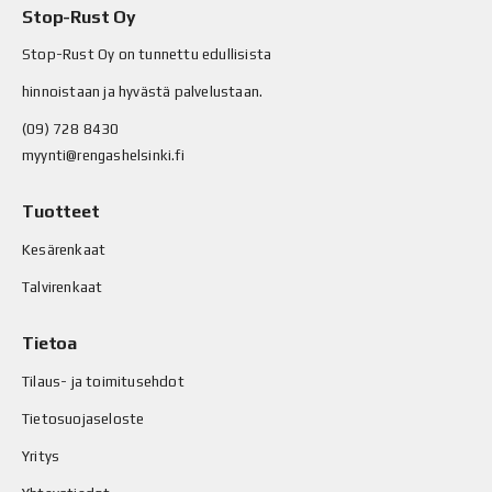
Stop-Rust Oy
Stop-Rust Oy on tunnettu edullisista
hinnoistaan ja hyvästä palvelustaan.
(09) 728 8430
myynti@rengashelsinki.fi
Tuotteet
Kesärenkaat
Talvirenkaat
Tietoa
Tilaus- ja toimitusehdot
Tietosuojaseloste
Yritys