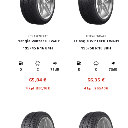
KITKARENKAAT
KITKARENKAAT
Triangle WinterX TW401
Triangle WinterX TW401
195/45 R16 84H
195/50 R16 88H
D
C
71dB
E
C
72dB
65,04
€
66,35
€
4 kpl: 260,16€
4 kpl: 265,40€