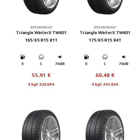
KITKARENKAAT
KITKARENKAAT
Triangle WinterX TW401
Triangle WinterX TW401
165/65 R15 81T
175/65 R15 84T
E
C
70dB
E
C
70dB
55,91
€
60,48
€
4 kpl: 223,64€
4 kpl: 241,92€