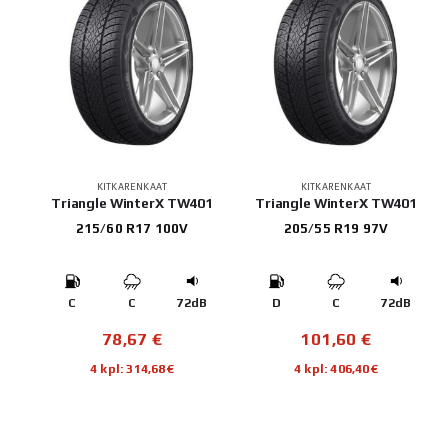
KITKARENKAAT
KITKARENKAAT
Triangle WinterX TW401
Triangle WinterX TW401
215/60 R17 100V
205/55 R19 97V
C
C
72dB
D
C
72dB
78,67
€
101,60
€
4 kpl: 314,68€
4 kpl: 406,40€