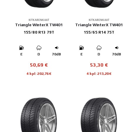
KITKARENKAAT
KITKARENKAAT
Triangle WinterX TW401
Triangle WinterX TW401
155/80 R13 79T
155/65 R14 75T
E
D
70dB
E
D
70dB
50,69
€
53,30
€
4 kpl: 202,76€
4 kpl: 213,20€