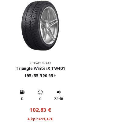
KITKARENKAAT
Triangle WinterX TW401
195/55 R20 95H
D
C
72dB
102,83
€
4 kpl: 411,32€