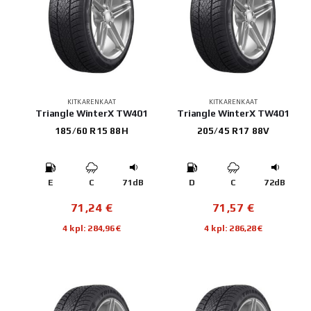
KITKARENKAAT
KITKARENKAAT
Triangle WinterX TW401
Triangle WinterX TW401
185/60 R15 88H
205/45 R17 88V
E
C
71dB
D
C
72dB
71,24
€
71,57
€
4 kpl: 284,96€
4 kpl: 286,28€