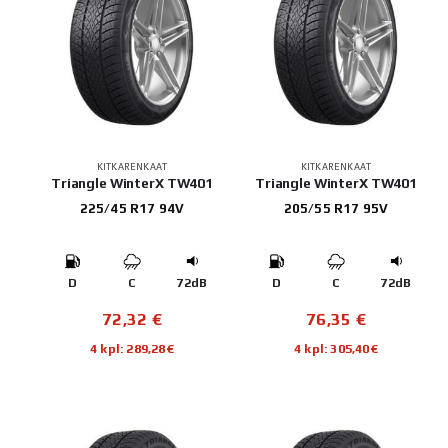
KITKARENKAAT
KITKARENKAAT
Triangle WinterX TW401
Triangle WinterX TW401
225/45 R17 94V
205/55 R17 95V
D
C
72dB
D
C
72dB
72,32
€
76,35
€
4 kpl: 289,28€
4 kpl: 305,40€