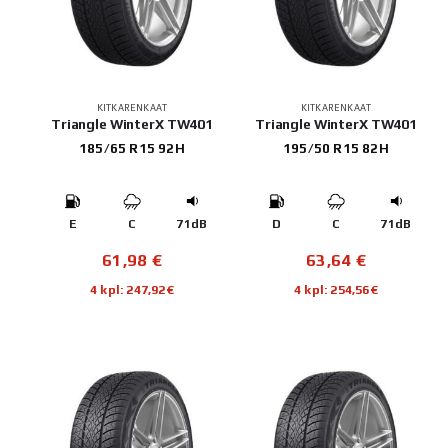
KITKARENKAAT
KITKARENKAAT
Triangle WinterX TW401
Triangle WinterX TW401
185/65 R15 92H
195/50 R15 82H
E
C
71dB
D
C
71dB
61,98
€
63,64
€
4 kpl: 247,92€
4 kpl: 254,56€