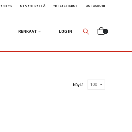
YRITYS
OTA YHTEYTTÄ
YHTEYSTIEDOT
OSTOSKORI
RENKAAT
LOG IN
0
Näytä: