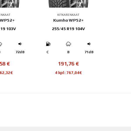
ENKAAT
KITKARENKAAT
 WP52+
Kumho WP52+
R19 103V
255/45 R19 104V
B
72dB
C
B
71dB
,58
€
191,76
€
662,32€
4 kpl: 767,04€