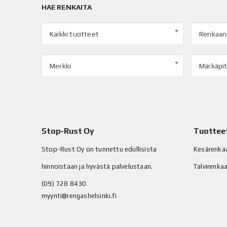
HAE RENKAITA
Kaikki tuotteet
Renkaan
Merkki
Märkäpi
Stop-Rust Oy
Tuottee
Stop-Rust Oy on tunnettu edullisista
Kesärenka
hinnoistaan ja hyvästä palvelustaan.
Talvirenka
(09) 728 8430
myynti@rengashelsinki.fi