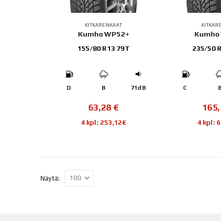
KITKARENKAAT
KITKAR
Kumho WP52+
Kumho
155/80 R13 79T
235/50 
D
B
71dB
C
63,28
€
165
4 kpl: 253,12€
4 kpl: 
Näytä: