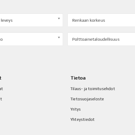
 leveys
Renkaan korkeus
to
Polttoainetaloudellisuus
t
Tietoa
at
Tilaus- ja toimitusehdot
at
Tietosuojaseloste
Yritys
Yhteystiedot